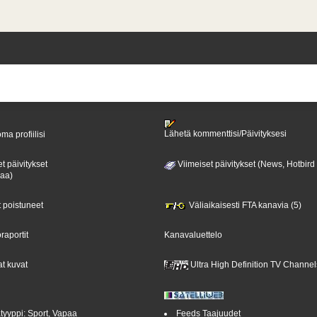
Lähetä kommenttisi/Päivityksesi
ma profiilisi
t päivitykset
Viimeiset päivitykset (News, Hotbird
paa)
t poistuneet
Väliaikaisesti FTA kanavia (5)
raportit
Kanavaluettelo
t kuvat
Ultra High Definition TV Channel
tyyppi: Sport, Vapaa
Feeds Taajuudet