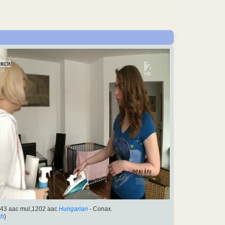
43 aac mul,1202 aac
Hungarian
- Conax.
sh
)