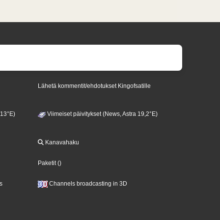
Lähetä kommentit/ehdotukset Kingofsatille
 13°E)
Viimeiset päivitykset (News, Astra 19,2°E)
Kanavahaku
Paketit
()
s
Channels broadcasting in 3D