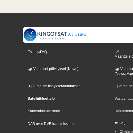
Aloitussivu
Esittely/FAQ
Määrittele o
Viimeiset päivitykset (News)
Viimeise
(News, Va
[+] Viimeiset lisäykset/muutokset
[-] Viimeise
Satelliittiluettelo
Vastaanotto
Kanavahautausmaa
Halutuimma
DAB over DVB transmissions
Finnish
Ohjelma