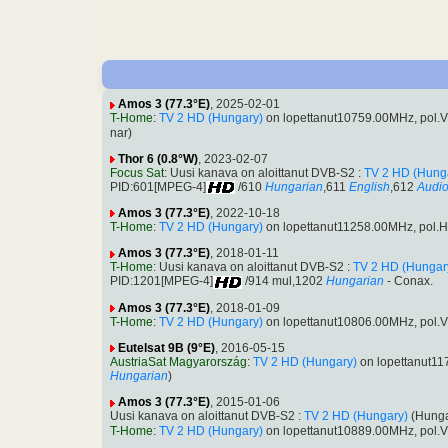
Amos 3 (77.3°E)
, 2025-02-01
T-Home
:
TV 2 HD (Hungary)
on lopettanut10759.00MHz, pol.
nar)
Thor 6 (0.8°W)
, 2023-02-07
Focus Sat
: Uusi kanava on aloittanut DVB-S2 :
TV 2 HD (Hung
PID:601[MPEG-4]
/610
Hungarian
,611
English
,612
Audio
Amos 3 (77.3°E)
, 2022-10-18
T-Home
:
TV 2 HD (Hungary)
on lopettanut11258.00MHz, pol.
Amos 3 (77.3°E)
, 2018-01-11
T-Home
: Uusi kanava on aloittanut DVB-S2 :
TV 2 HD (Hungar
PID:1201[MPEG-4]
/914 mul,1202
Hungarian
- Conax.
Amos 3 (77.3°E)
, 2018-01-09
T-Home
:
TV 2 HD (Hungary)
on lopettanut10806.00MHz, pol.
Eutelsat 9B (9°E)
, 2016-05-15
AustriaSat Magyarország
:
TV 2 HD (Hungary)
on lopettanut1
Hungarian
)
Amos 3 (77.3°E)
, 2015-01-06
Uusi kanava on aloittanut DVB-S2 :
TV 2 HD (Hungary)
(Hunga
T-Home
:
TV 2 HD (Hungary)
on lopettanut10889.00MHz, pol.