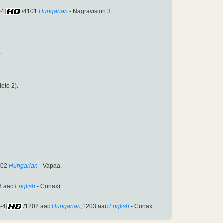
4]
/4101
Hungarian
- Nagravision 3.
.
.
deto 2).
202
Hungarian
- Vapaa.
3 aac
English
- Conax).
-4]
/1202 aac
Hungarian
,1203 aac
English
- Conax.