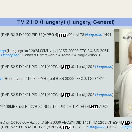
TV 2 HD (Hungary) (Hungary, General)
V (DVB-S2 SID:1202 PID:75[MPEG-4]
/60 mul,73
Hungarian
,1404
ary)
(Hungary) on 12034.00MHz, pol.V SR:30000 FEC:3/4 SID:30511
 Description
- Conax & Cryptoworks & Irdeto 2 & Nagravision 3.
H (DVB-S2 SID:1411 PID:1201[MPEG-4]
/914 mul,1202
Hungarian
)
y)
(Hungary) on 11258.00MHz, pol.H SR:30000 FEC:3/4 SID:1411
V (DVB-S2 SID:1411 PID:1201[MPEG-4]
/914 mul,1202
Hungarian
)
1747.00MHz, pol.H (DVB-S2 SID:5120 PID:1201[MPEG-4]
/1202
ry) on 10806.00MHz, pol.V SR:30000 FEC:3/4 SID:1411 PID:1201[MPEG-4]
/
V (DVB-S2 SID:1632 PID:1201[MPEG-4]
/1202 aac
Hungarian
,1203 aac
Engli