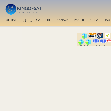
UUTISET
[+]
[-]
SATELLIITIT
KANAVAT
PAKETIT
KEILAT
HAU