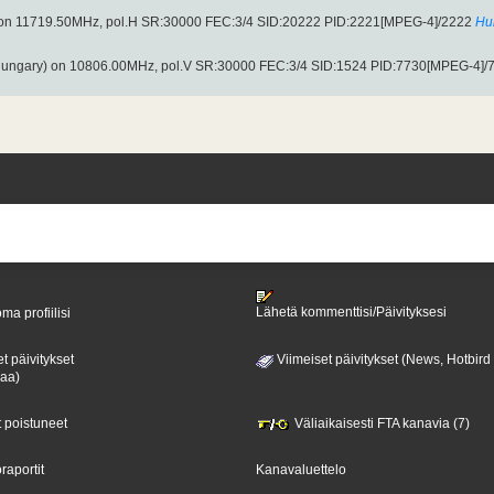
on 11719.50MHz, pol.H SR:30000 FEC:3/4 SID:20222 PID:2221[MPEG-4]/2222
Hu
ungary) on 10806.00MHz, pol.V SR:30000 FEC:3/4 SID:1524 PID:7730[MPEG-4]/
Lähetä kommenttisi/Päivityksesi
ma profiilisi
t päivitykset
Viimeiset päivitykset (News, Hotbird
paa)
t poistuneet
Väliaikaisesti FTA kanavia (7)
raportit
Kanavaluettelo