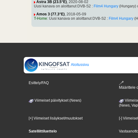
Astra 3B (23.5°E)
, 2020-08-02
Uusi kanava on aloittanut DVB-S2 :
Film4 Hungary
(Hungary) 
Amos 3 (77.3°E)
, 2018-05-09
T-Home
: Uusi kanava on aloittanut DVB-S2 :
Film4 Hungary
(H
Aloitussivu
Esittely/FAQ
Määrittele o
Viimeiset päivitykset (News)
Viimeise
(News, Va
[+] Viimeiset lisäykset/muutokset
[-] Viimeise
Satelliittiluettelo
Vastaanotto