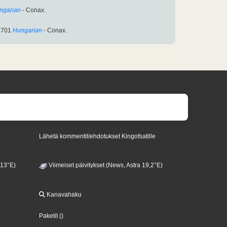
ngarian
- Conax.
7701
Hungarian
- Conax.
Lähetä kommentit/ehdotukset Kingofsatille
 13°E)
Viimeiset päivitykset (News, Astra 19,2°E)
Kanavahaku
Paketit
()