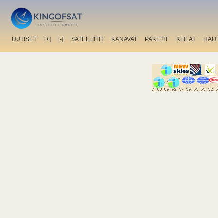
UUTISET
[+]
[-]
SATELLIITIT
KANAVAT
PAKETIT
KEILAT
HAU