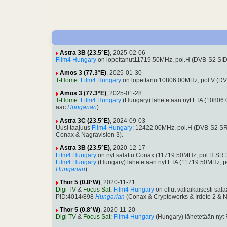
Astra 3B (23.5°E)
, 2025-02-06
Film4 Hungary
on lopettanut11719.50MHz, pol.H (DVB-S2 SI
Amos 3 (77.3°E)
, 2025-01-30
T-Home
:
Film4 Hungary
on lopettanut10806.00MHz, pol.V (D
Amos 3 (77.3°E)
, 2025-01-28
T-Home
:
Film4 Hungary
(Hungary) lähetetään nyt FTA (1080
aac
Hungarian
).
Astra 3C (23.5°E)
, 2024-09-03
Uusi taajuus
Film4 Hungary
: 12422.00MHz, pol.H (DVB-S2 S
Conax & Nagravision 3).
Astra 3B (23.5°E)
, 2020-12-17
Film4 Hungary
on nyt salattu Conax (11719.50MHz, pol.H S
Film4 Hungary
(Hungary) lähetetään nyt FTA (11719.50MHz, 
Hungarian
).
Thor 5 (0.8°W)
, 2020-11-21
Digi TV
&
Focus Sat
:
Film4 Hungary
on ollut väliaikaisesti 
PID:4014/898
Hungarian
(Conax & Cryptoworks & Irdeto 2 & N
Thor 5 (0.8°W)
, 2020-11-20
Digi TV
&
Focus Sat
:
Film4 Hungary
(Hungary) lähetetään nyt