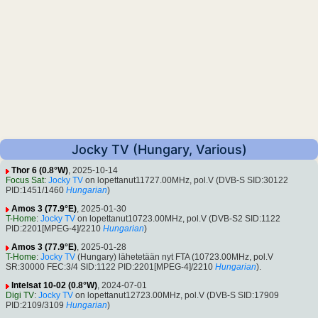
Jocky TV (Hungary, Various)
Thor 6 (0.8°W)
, 2025-10-14
Focus Sat
:
Jocky TV
on lopettanut11727.00MHz, pol.V (DVB-S SID:30122
PID:1451/1460
Hungarian
)
Amos 3 (77.9°E)
, 2025-01-30
T-Home
:
Jocky TV
on lopettanut10723.00MHz, pol.V (DVB-S2 SID:1122
PID:2201[MPEG-4]/2210
Hungarian
)
Amos 3 (77.9°E)
, 2025-01-28
T-Home
:
Jocky TV
(Hungary) lähetetään nyt FTA (10723.00MHz, pol.V
SR:30000 FEC:3/4 SID:1122 PID:2201[MPEG-4]/2210
Hungarian
).
Intelsat 10-02 (0.8°W)
, 2024-07-01
Digi TV
:
Jocky TV
on lopettanut12723.00MHz, pol.V (DVB-S SID:17909
PID:2109/3109
Hungarian
)