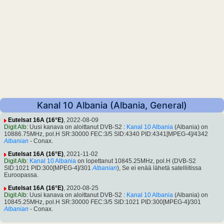
Kanal 10 Albania (Albania, General)
Eutelsat 16A (16°E)
, 2022-08-09
Digit Alb
: Uusi kanava on aloittanut DVB-S2 :
Kanal 10 Albania
(Albania) on
10886.75MHz, pol.H SR:30000 FEC:3/5 SID:4340 PID:4341[MPEG-4]/4342
Albanian
- Conax.
Eutelsat 16A (16°E)
, 2021-11-02
Digit Alb
:
Kanal 10 Albania
on lopettanut 10845.25MHz, pol.H (DVB-S2
SID:1021 PID:300[MPEG-4]/301
Albanian
), Se ei enää lähetä satelliitissa
Euroopassa.
Eutelsat 16A (16°E)
, 2020-08-25
Digit Alb
: Uusi kanava on aloittanut DVB-S2 :
Kanal 10 Albania
(Albania) on
10845.25MHz, pol.H SR:30000 FEC:3/5 SID:1021 PID:300[MPEG-4]/301
Albanian
- Conax.