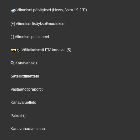
Viimeiset päivitykset (News, Astra 19,2°E)
[+] Viimeiset lisäykset/muutokset
[-] Viimeiset poistuneet
Väliaikaisesti FTA kanavia (5)
Kanavahaku
Satelliittiluettelo
Vastaanottoraportit
Kanavaluettelo
Paketit
()
Kanavahautausmaa