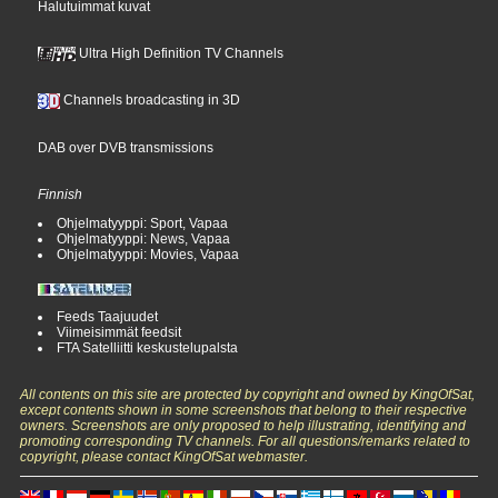
Halutuimmat kuvat
Ultra High Definition TV Channels
Channels broadcasting in 3D
DAB over DVB transmissions
Finnish
Ohjelmatyyppi: Sport, Vapaa
Ohjelmatyyppi: News, Vapaa
Ohjelmatyyppi: Movies, Vapaa
Feeds Taajuudet
Viimeisimmät feedsit
FTA Satelliitti keskustelupalsta
All contents on this site are protected by copyright and owned by KingOfSat,
except contents shown in some screenshots that belong to their respective
owners. Screenshots are only proposed to help illustrating, identifying and
promoting corresponding TV channels. For all questions/remarks related to
copyright, please contact KingOfSat webmaster.