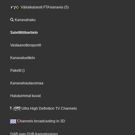
Väliaikaisesti FTA kanavia (5)
Kanavahaku
Satelliittiluettelo
Vastaanottoraportit
Kanavaluettelo
Paketit
()
Kanavahautausmaa
Halutuimmat kuvat
Ultra High Definition TV Channels
Channels broadcasting in 3D
DAB over DVB transmissions