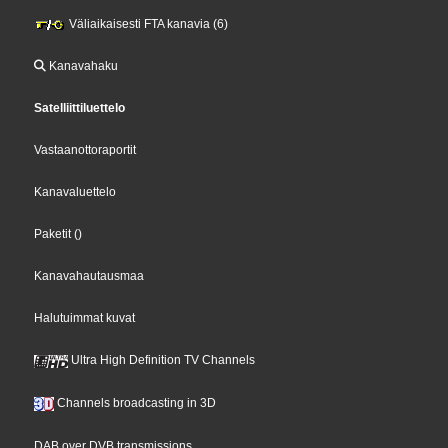
Väliaikaisesti FTA kanavia (6)
Kanavahaku
Satelliittiluettelo
Vastaanottoraportit
Kanavaluettelo
Paketit
()
Kanavahautausmaa
Halutuimmat kuvat
Ultra High Definition TV Channels
Channels broadcasting in 3D
DAB over DVB transmissions