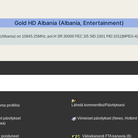
Gold HD Albania (Albania, Entertainment)
(Albania) on 10845.25MHz, pol.H SR:30000 FEC:3/5 SID:1001 PID:1011[MPEG-4]
Lähetä kommenttisi/Päivityksesi
ma profiilisi
t päivitykset
Viimeiset päivitykset (News, Hotbird
paa)
t poistuneet
Väliaikaisesti FTA kanavia (6)