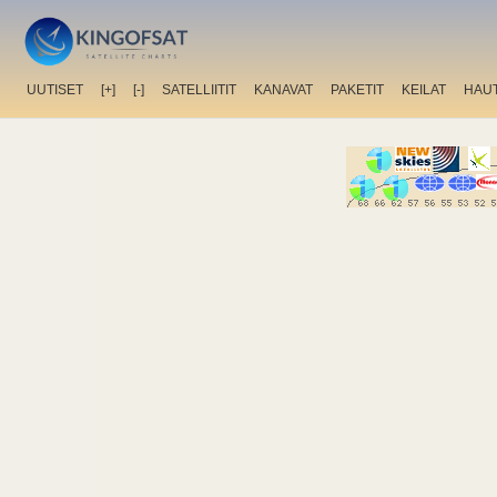
UUTISET
[+]
[-]
SATELLIITIT
KANAVAT
PAKETIT
KEILAT
HAU