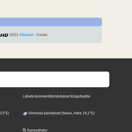
/1012
Albanian
- Conax.
Lähetä kommentit/ehdotukset Kingofsatille
 13°E)
Viimeiset päivitykset (News, Astra 19,2°E)
Kanavahaku