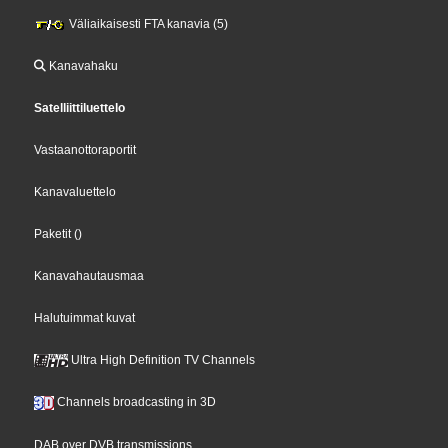
Väliaikaisesti FTA kanavia (5)
Kanavahaku
Satelliittiluettelo
Vastaanottoraportit
Kanavaluettelo
Paketit
()
Kanavahautausmaa
Halutuimmat kuvat
Ultra High Definition TV Channels
Channels broadcasting in 3D
DAB over DVB transmissions