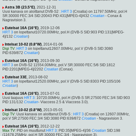
Astra 3B (23.5°E)
, 2021-12-31
Uusi kanava on aloittanut DVB-S2 :
HRT 3
(Croatia) on 11797.50MHz, pol.H
SR:30000 FEC:3/4 SID:20043 PID:431[MPEG-4]/432
Croatian
- Conax &
Nagravision 3.
Eutelsat 16A (16°E)
, 2019-12-06
HRT 3
on lopettanut10720.00MHz, pol.H (DVB-S SID:903 PID:131[MPEG-
4]/132
Croatian
)
Intelsat 10-02 (0.8°W)
, 2014-01-06
Digi TV
:
HRT 3
on lopettanut12607.00MHz, pol.V (DVB-S SID:3080
PID:639/872
Croatian
)
Eutelsat 16A (16°E)
, 2013-09-30
HRT 3
on DVB-S2 11554.00MHz, pol.V SR:30000 FEC:5/6 SID:1812
PID:2201[MPEG-4]/2202
Croatian
(Conax).
Eutelsat 33E
, 2013-08-02
HRT 3
on lopettanut12520.00MHz, pol.V (DVB-S SID:8303 PID:105/106
Croatian
)
Eutelsat 16A (16°E)
, 2013-07-01
Uusi taajuus
HRT 3
: 10720.00MHz, pol.H (DVB-S SR:27500 FEC:3/4 SID:903
PID:131/132
Croatian
- Viaccess 2.5 & Viaccess 3.0).
Intelsat 10-02 (0.8°W)
, 2013-05-01
Digi TV
: Uusi kanava on aloittanut DVB-S :
HRT 3
(Croatia) on 12607.00MHz,
pol.V SR:27500 FEC:3/4 SID:3080 PID:639/872
Croatian
- Nagravision 3.
Eutelsat 16A (16°E)
, 2012-12-22
Max TV
: PID on muuttunut
HRT 3
: PID:35[MPEG-4]/36
Croatian
SID:198
(11678.25MHz, pol.H SR:30000 FEC:3/4 - Nagravision 3).