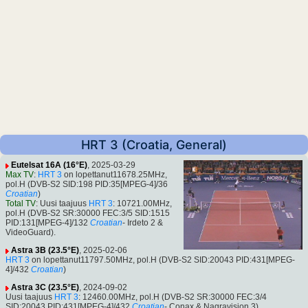
HRT 3 (Croatia, General)
Eutelsat 16A (16°E)
, 2025-03-29
Max TV
:
HRT 3
on lopettanut11678.25MHz,
pol.H (DVB-S2 SID:198 PID:35[MPEG-4]/36
Croatian
)
Total TV
: Uusi taajuus
HRT 3
: 10721.00MHz,
pol.H (DVB-S2 SR:30000 FEC:3/5 SID:1515
PID:131[MPEG-4]/132
Croatian
- Irdeto 2 &
VideoGuard).
Astra 3B (23.5°E)
, 2025-02-06
HRT 3
on lopettanut11797.50MHz, pol.H (DVB-S2 SID:20043 PID:431[MPEG-
4]/432
Croatian
)
Astra 3C (23.5°E)
, 2024-09-02
Uusi taajuus
HRT 3
: 12460.00MHz, pol.H (DVB-S2 SR:30000 FEC:3/4
SID:20043 PID:431[MPEG-4]/432
Croatian
- Conax & Nagravision 3).