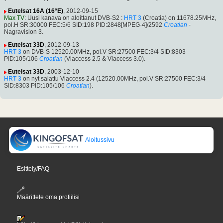
Eutelsat 16A (16°E)
, 2012-09-15
Max TV
: Uusi kanava on aloittanut DVB-S2 :
HRT 3
(Croatia) on 11678.25MHz,
pol.H SR:30000 FEC:5/6 SID:198 PID:2848[MPEG-4]/2592
Croatian
-
Nagravision 3.
Eutelsat 33D
, 2012-09-13
HRT 3
on DVB-S 12520.00MHz, pol.V SR:27500 FEC:3/4 SID:8303
PID:105/106
Croatian
(Viaccess 2.5 & Viaccess 3.0).
Eutelsat 33D
, 2003-12-10
HRT 3
on nyt salattu Viaccess 2.4 (12520.00MHz, pol.V SR:27500 FEC:3/4
SID:8303 PID:105/106
Croatian
).
Aloitussivu
Esittely/FAQ
Määrittele oma profiilisi