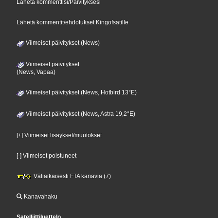
Lähetä kommenttisi/Päivityksesi
Lähetä kommentit/ehdotukset Kingofsatille
Viimeiset päivitykset (News)
Viimeiset päivitykset
(News, Vapaa)
Viimeiset päivitykset (News, Hotbird 13°E)
Viimeiset päivitykset (News, Astra 19,2°E)
[+] Viimeiset lisäykset/muutokset
[-] Viimeiset poistuneet
Väliaikaisesti FTA kanavia (7)
Kanavahaku
Satelliittiluettelo