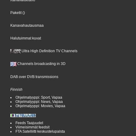
Kanavaluettelo
Paketit
()
Kanavahautausmaa
Halutuimmat kuvat
Ultra High Definition TV Channels
Channels broadcasting in 3D
DAB over DVB transmissions
Finnish
Ohjelmatyyppi: Sport, Vapaa
Ohjelmatyyppi: News, Vapaa
Ohjelmatyyppi: Movies, Vapaa
Feeds Taajuudet
Viimeisimmät feedsit
FTA Satelliitti keskustelupalsta