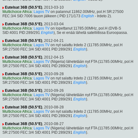
Eutelsat 36B (50.5°E)
, 2013-03-10
Multichoice Africa
:
Lagos TV
on palannut 11862.00MHz, pol.H SR:27500
FEC:3/4 SID:7006 tauon jälkeen ( PID:171/173
English
- Irdeto 2).
Eutelsat 36B (50.5°E)
, 2013-03-04
Multichoice Africa
:
Lagos TV
on lopettanut 11785.00MHz, pol.H (DVB-S
SID:4001 PID:289/291
English
), Se ei enää lähetä satelliitissa Euroopassa.
Eutelsat 36B (50.5°E)
, 2012-04-21
Multichoice Africa
:
Lagos TV
on nyt salattu Irdeto 2 (11785.00MHz, pol.H
SR:27500 FEC:3/4 SID:4001 PID:289/291
English
).
Eutelsat 36B (50.5°E)
, 2012-04-15
Multichoice Africa
:
Lagos TV
(Nigeria) lähetetään nyt FTA (11785.00MHz, pol.H
SR:27500 FEC:3/4 SID:4001 PID:289/291
English
).
Eutelsat 36B (50.5°E)
, 2010-09-28
Multichoice Africa
:
Lagos TV
on nyt salattu Irdeto 2 (11785.00MHz, pol.H
SR:27500 FEC:3/4 SID:4001 PID:289/291
English
).
Eutelsat 36B (50.5°E)
, 2010-09-26
Multichoice Africa
:
Lagos TV
(Nigeria) lähetetään nyt FTA (11785.00MHz, pol.H
SR:27500 FEC:3/4 SID:4001 PID:289/291
English
).
Eutelsat 36B (50.5°E)
, 2010-08-28
Multichoice Africa
:
Lagos TV
on nyt salattu Irdeto 2 (11785.00MHz, pol.H
SR:27500 FEC:3/4 SID:4001 PID:289/291
English
).
Eutelsat 36B (50.5°E)
, 2010-08-27
Multichoice Africa
:
Lagos TV
(Nigeria) lähetetään nyt FTA (11785.00MHz, pol.H
SR:27500 FEC:3/4 SID:4001 PID:289/291
English
).