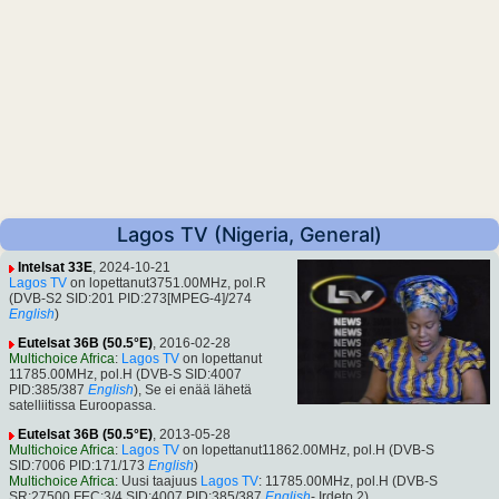
Lagos TV (Nigeria, General)
Intelsat 33E
, 2024-10-21
Lagos TV
on lopettanut3751.00MHz, pol.R
(DVB-S2 SID:201 PID:273[MPEG-4]/274
English
)
Eutelsat 36B (50.5°E)
, 2016-02-28
Multichoice Africa
:
Lagos TV
on lopettanut
11785.00MHz, pol.H (DVB-S SID:4007
PID:385/387
English
), Se ei enää lähetä
satelliitissa Euroopassa.
Eutelsat 36B (50.5°E)
, 2013-05-28
Multichoice Africa
:
Lagos TV
on lopettanut11862.00MHz, pol.H (DVB-S
SID:7006 PID:171/173
English
)
Multichoice Africa
: Uusi taajuus
Lagos TV
: 11785.00MHz, pol.H (DVB-S
SR:27500 FEC:3/4 SID:4007 PID:385/387
English
- Irdeto 2).