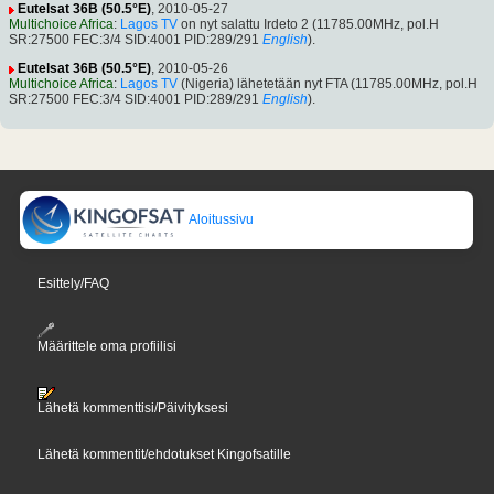
Eutelsat 36B (50.5°E)
, 2010-05-27
Multichoice Africa
:
Lagos TV
on nyt salattu Irdeto 2 (11785.00MHz, pol.H
SR:27500 FEC:3/4 SID:4001 PID:289/291
English
).
Eutelsat 36B (50.5°E)
, 2010-05-26
Multichoice Africa
:
Lagos TV
(Nigeria) lähetetään nyt FTA (11785.00MHz, pol.H
SR:27500 FEC:3/4 SID:4001 PID:289/291
English
).
Aloitussivu
Esittely/FAQ
Määrittele oma profiilisi
Lähetä kommenttisi/Päivityksesi
Lähetä kommentit/ehdotukset Kingofsatille