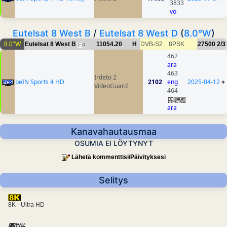
3833
vo
Eutelsat 8 West B
/
Eutelsat 8 West D
(
8.0°W
)
8.0°W
Eutelsat 8 West B
11054.20
H
DVB-S2
8PSK
27500
2/3
1
462
ara
463
Irdeto 2
beIN Sports 4 HD
2102
eng
2025-04-12
+
VideoGuard
464
ara
Kanavahautausmaa
OSUMIA EI LÖYTYNYT
Lähetä kommenttisi/Päivityksesi
Selitys
8K - Ultra HD