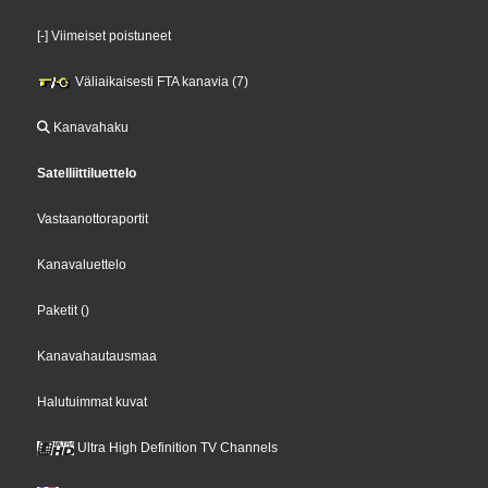
[-] Viimeiset poistuneet
Väliaikaisesti FTA kanavia (7)
Kanavahaku
Satelliittiluettelo
Vastaanottoraportit
Kanavaluettelo
Paketit
()
Kanavahautausmaa
Halutuimmat kuvat
Ultra High Definition TV Channels