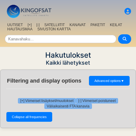
UUTISET
[+]
[-]
SATELLIITIT
KANAVAT
PAKETIT
KEILAT
HAUTAUSMAA
SIVUSTON KARTTA
Hakutulokset
Kaikki lähetykset
Filtering and display options
Advanced options
▼
[+] Viimeiset lisäykset/muutokset
[-] Viimeiset poistuneet
Väliaikaisesti FTA kanavia