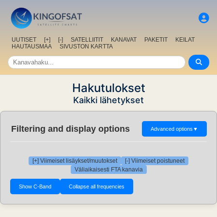
UUTISET
[+]
[-]
SATELLIITIT
KANAVAT
PAKETIT
KEILAT
HAUTAUSMAA
SIVUSTON KARTTA
Hakutulokset
Kaikki lähetykset
Filtering and display options
Advanced options
▼
[+] Viimeiset lisäykset/muutokset
[-] Viimeiset poistuneet
Väliaikaisesti FTA kanavia