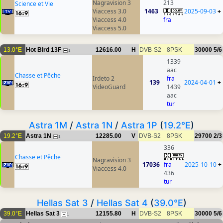
Nagravision 3
213
Science et Vie
Viaccess 3.0
1463
2025-09-03
+
Viaccess 4.0
fra
Viaccess 5.0
13.0°E
Hot Bird 13F
12616.00
H
DVB-S2
8PSK
30000
5/6
1
1339
aac
Chasse et Pêche
Irdeto 2
fra
139
2024-04-01
+
VideoGuard
1439
aac
tur
Astra 1M
/
Astra 1N
/
Astra 1P
(
19.2°E
)
19.2°E
Astra 1N
12285.00
V
DVB-S2
8PSK
29700
2/3
1
336
Chasse et Pêche
Nagravision 3
17036
fra
2025-10-10
+
Viaccess 4.0
436
tur
Hellas Sat 3
/
Hellas Sat 4
(
39.0°E
)
39.0°E
Hellas Sat 3
12155.80
H
DVB-S2
8PSK
30000
5/6
1