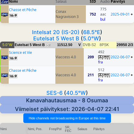
Nimi
Salaus
SID
Audio
Päivitys
775
Chasse et Pêche
Conax
752
aac
2025-09-01
+
Nagravision 3
bul
Intelsat 20 (IS-20)
(
68.5°E
)
Eutelsat 5 West B
(
5.0°W
)
5.0°W
Eutelsat 5 West B
11512.50
V
DVB-S2
8PSK
29950
2/3
2
492
Science et Vie
Viaccess 4.0
209
2022-06-07
+
fra
512
Chasse et Pêche
Viaccess 4.0
211
2022-06-07
+
fra
SES-6
(
40.5°W
)
Kanavahautausmaa - 8 Osumaa
Viimeiset päivitykset: 2026-04-07 22:41
SR,
Nimi
Nimi, Pos.
Freq/Pol
Salaus
Päivitys
FEC