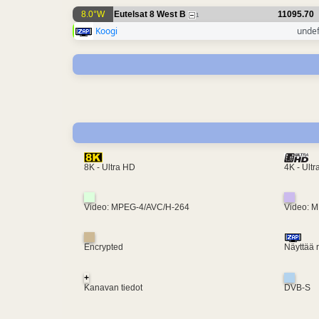
8.0°W
Eutelsat 8 West B
11095.70
1
Koogi
unde
4K - Ult
8K - Ultra HD
Video: MPEG-4/AVC/H-264
Video: 
Encrypted
Näyttää 
+
Kanavan tiedot
DVB-S