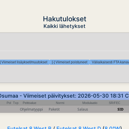
Hakutulokset
Kaikki lähetykset
] Viimeiset lisäykset/muutokset
[-] Viimeiset poistuneet
Väliaikaisesti FTA kana
Osumaa - Viimeiset päivitykset: 2026-05-30 18:31 
Pol
Txp
Peittoalue
Normi
Modulaatio
SR/FEC
Ohjelmatyyppi
Paketit
Salaus
SID
Eutelsat 8 West B
/
Eutelsat 8 West D
(
8.0°W
)