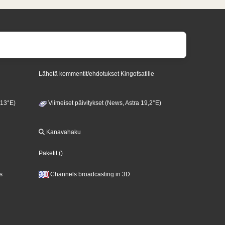
Lähetä kommentit/ehdotukset Kingofsatille
 13°E)
Viimeiset päivitykset (News, Astra 19,2°E)
Kanavahaku
Paketit
()
s
Channels broadcasting in 3D