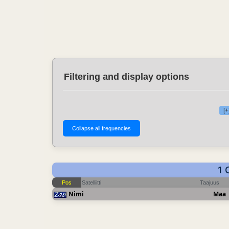
Filtering and display options
[+
1 
Pos
Satelliitti
Taajuus
Nimi
Maa