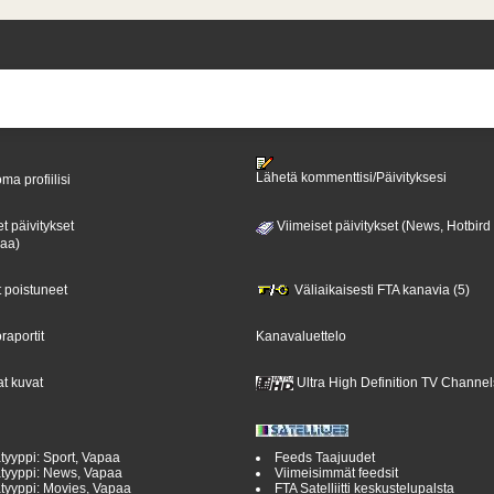
Lähetä kommenttisi/Päivityksesi
ma profiilisi
t päivitykset
Viimeiset päivitykset (News, Hotbird
paa)
t poistuneet
Väliaikaisesti FTA kanavia (5)
raportit
Kanavaluettelo
t kuvat
Ultra High Definition TV Channel
tyyppi: Sport, Vapaa
Feeds Taajuudet
tyyppi: News, Vapaa
Viimeisimmät feedsit
tyyppi: Movies, Vapaa
FTA Satelliitti keskustelupalsta