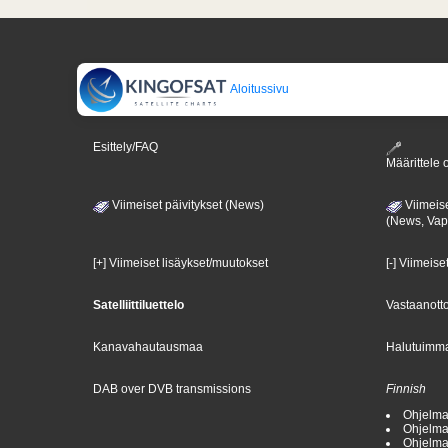
Aloitussivu
Esittely/FAQ
Määrittele o
Viimeiset päivitykset (News)
Viimeise
(News, Va
[+] Viimeiset lisäykset/muutokset
[-] Viimeise
Satelliittiluettelo
Vastaanotto
Kanavahautausmaa
Halutuimma
DAB over DVB transmissions
Finnish
Ohjelma
Ohjelma
Ohjelma