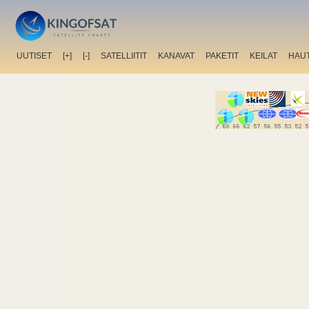
UUTISET
[+]
[-]
SATELLIITIT
KANAVAT
PAKETIT
KEILAT
HAU