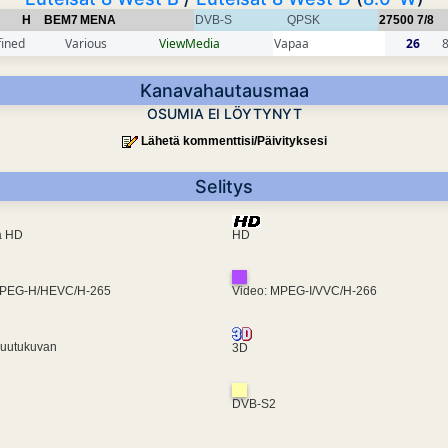
H
BEM7
MENA
DVB-S
QPSK
27500
7/8
fined
Various
ViewMedia
Vapaa
26
Kanavahautausmaa
OSUMIA EI LÖYTYNYT
Lähetä kommenttisi/Päivityksesi
Selitys
ra HD
HD
MPEG-H/HEVC/H-265
Video: MPEG-I/VVC/H-266
ruutukuvan
3D
DVB-S2