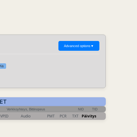
Advanced options
▼
via
CET
Verkkoyhteys, Bittinopeus
NID
TID
VPID
Audio
PMT
PCR
TXT
Päivitys