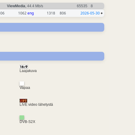
ViewMedia
, 44.4 Mb/s
65535
8
806
1062
eng
1318
806
2026-05-30
+
Laajakuva
Vapaa
LIVE video lähetystä
DVB-S2X