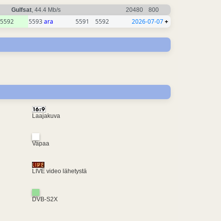
Gulfsat
, 44.4 Mb/s
20480
800
5592
5593
ara
5591
5592
2026-07-07
+
Laajakuva
Vapaa
LIVE video lähetystä
DVB-S2X