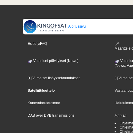
Aloitussivu
Esittely/FAQ
Määrittele o
Viimeiset päivitykset (News)
Viimeise
(News, Va
[+] Viimeiset lisäykset/muutokset
[-] Viimeise
Satelliittiluettelo
Vastaanotto
Kanavahautausmaa
Halutuimma
DAB over DVB transmissions
Finnish
Ohjelma
Ohjelma
Ohjelma