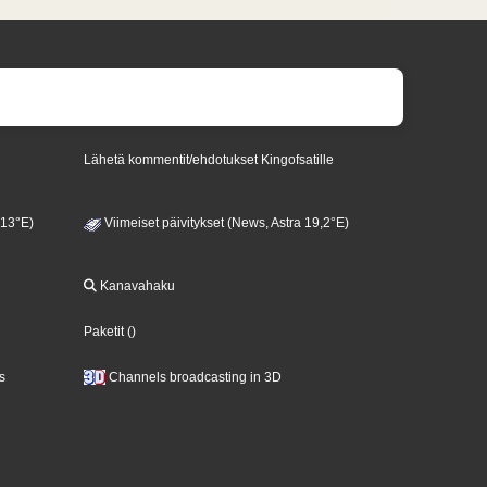
Lähetä kommentit/ehdotukset Kingofsatille
 13°E)
Viimeiset päivitykset (News, Astra 19,2°E)
Kanavahaku
Paketit
()
s
Channels broadcasting in 3D