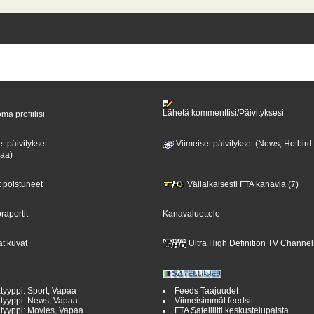
Lähetä kommenttisi/Päivityksesi
ma profiilisi
t päivitykset
Viimeiset päivitykset (News, Hotbird
paa)
t poistuneet
Väliaikaisesti FTA kanavia (7)
raportit
Kanavaluettelo
t kuvat
Ultra High Definition TV Channel
tyyppi: Sport, Vapaa
Feeds Taajuudet
tyyppi: News, Vapaa
Viimeisimmät feedsit
tyyppi: Movies, Vapaa
FTA Satelliitti keskustelupalsta