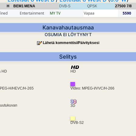
H
BEM1
MENA
DVB-S
QPSK
27500
7/8
fined
Entertainment
MY TV
Vapaa
5590
Kanavahautausmaa
OSUMIA EI LÖYTYNYT
Lähetä kommenttisi/Päivityksesi
Selitys
ra HD
HD
MPEG-H/HEVC/H-265
Video: MPEG-I/VVC/H-266
ruutukuvan
3D
DVB-S2