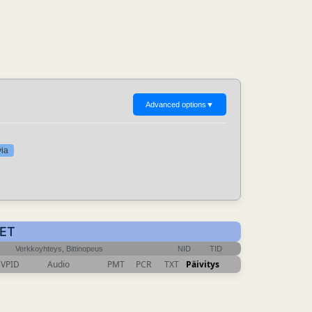
Advanced options
▼
via
CET
Verkkoyhteys, Bittinopeus
NID
TID
VPID
Audio
PMT
PCR
TXT
Päivitys