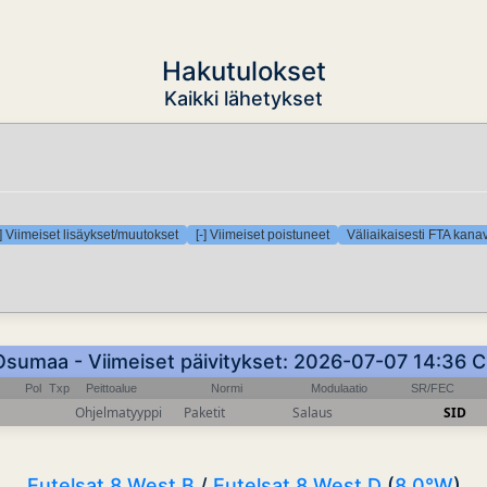
Hakutulokset
Kaikki lähetykset
] Viimeiset lisäykset/muutokset
[-] Viimeiset poistuneet
Väliaikaisesti FTA kana
Osumaa - Viimeiset päivitykset: 2026-07-07 14:36 
Pol
Txp
Peittoalue
Normi
Modulaatio
SR/FEC
Ohjelmatyyppi
Paketit
Salaus
SID
Eutelsat 8 West B
/
Eutelsat 8 West D
(
8.0°W
)