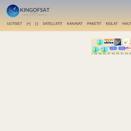
UUTISET
[+]
[-]
SATELLIITIT
KANAVAT
PAKETIT
KEILAT
HAU