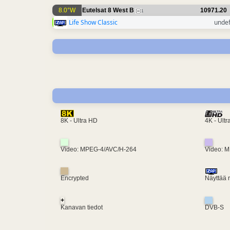
8.0°W
Eutelsat 8 West B
10971.20
1
Life Show Classic
unde
4K - Ult
8K - Ultra HD
Video: MPEG-4/AVC/H-264
Video: 
Encrypted
Näyttää 
+
Kanavan tiedot
DVB-S