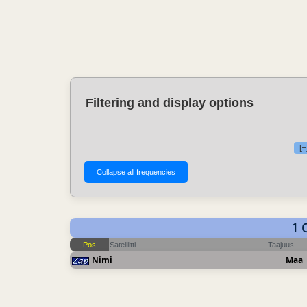
Filtering and display options
[+
1 
Pos
Satelliitti
Taajuus
Nimi
Maa