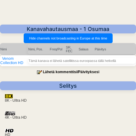
Kanavahautausmaa - 1 Osumaa
SR,
Nimi
Nimi, Pos.
Freq/Pol
Salaus
Päivitys
FEC
Venom
Tämä kanava ei lähetä satelliitissa euroopassa tällä hetkellä
Collection HD
Lähetä kommenttisi/Päivityksesi
Selitys
8K - Ultra HD
4K - Ultra HD
HD