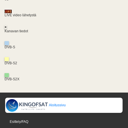
LIVE video lähetystä
+
Kanavan tiedot
DVB-S
DVB-S2
DVB-S2X
Aloitussivu
Esittely/FAQ