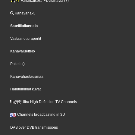
Väliaikaisesti FTA kanavia (7)
Kanavahaku
Satelliittiluettelo
Vastaanottoraportit
Kanavaluettelo
Paketit
()
Kanavahautausmaa
Halutuimmat kuvat
Ultra High Definition TV Channels
Channels broadcasting in 3D
DAB over DVB transmissions