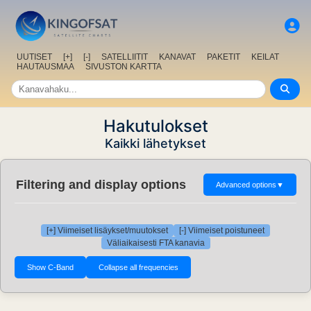
UUTISET
[+]
[-]
SATELLIITIT
KANAVAT
PAKETIT
KEILAT
HAUTAUSMAA
SIVUSTON KARTTA
Hakutulokset
Kaikki lähetykset
Filtering and display options
Advanced options
▼
[+] Viimeiset lisäykset/muutokset
[-] Viimeiset poistuneet
Väliaikaisesti FTA kanavia