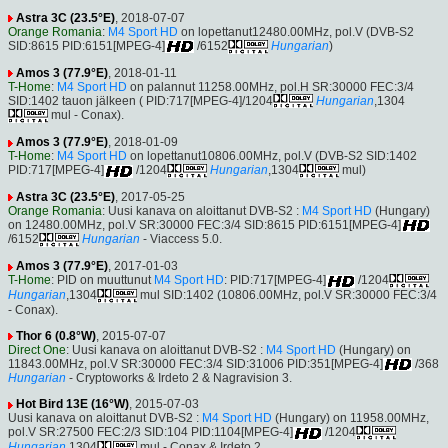
Astra 3C (23.5°E)
, 2018-07-07
Orange Romania
:
M4 Sport HD
on lopettanut12480.00MHz, pol.V (DVB-S2
SID:8615 PID:6151[MPEG-4]
/6152
Hungarian
)
Amos 3 (77.9°E)
, 2018-01-11
T-Home
:
M4 Sport HD
on palannut 11258.00MHz, pol.H SR:30000 FEC:3/4
SID:1402 tauon jälkeen ( PID:717[MPEG-4]/1204
Hungarian
,1304
mul - Conax).
Amos 3 (77.9°E)
, 2018-01-09
T-Home
:
M4 Sport HD
on lopettanut10806.00MHz, pol.V (DVB-S2 SID:1402
PID:717[MPEG-4]
/1204
Hungarian
,1304
mul)
Astra 3C (23.5°E)
, 2017-05-25
Orange Romania
: Uusi kanava on aloittanut DVB-S2 :
M4 Sport HD
(Hungary)
on 12480.00MHz, pol.V SR:30000 FEC:3/4 SID:8615 PID:6151[MPEG-4]
/6152
Hungarian
- Viaccess 5.0.
Amos 3 (77.9°E)
, 2017-01-03
T-Home
: PID on muuttunut
M4 Sport HD
: PID:717[MPEG-4]
/1204
Hungarian
,1304
mul SID:1402 (10806.00MHz, pol.V SR:30000 FEC:3/4
- Conax).
Thor 6 (0.8°W)
, 2015-07-07
Direct One
: Uusi kanava on aloittanut DVB-S2 :
M4 Sport HD
(Hungary) on
11843.00MHz, pol.V SR:30000 FEC:3/4 SID:31006 PID:351[MPEG-4]
/368
Hungarian
- Cryptoworks & Irdeto 2 & Nagravision 3.
Hot Bird 13E (16°W)
, 2015-07-03
Uusi kanava on aloittanut DVB-S2 :
M4 Sport HD
(Hungary) on 11958.00MHz,
pol.V SR:27500 FEC:2/3 SID:104 PID:1104[MPEG-4]
/1204
Hungarian
,1304
mul - Conax & Irdeto 2.