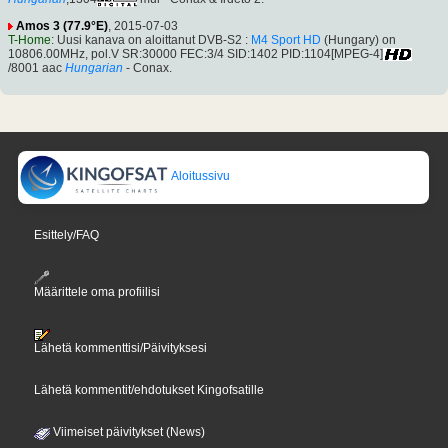
Amos 3 (77.9°E)
, 2015-07-03
T-Home
: Uusi kanava on aloittanut DVB-S2 :
M4 Sport HD
(Hungary) on
10806.00MHz, pol.V SR:30000 FEC:3/4 SID:1402 PID:1104[MPEG-4]
/8001 aac
Hungarian
- Conax.
Aloitussivu
Esittely/FAQ
Määrittele oma profiilisi
Lähetä kommenttisi/Päivityksesi
Lähetä kommentit/ehdotukset Kingofsatille
Viimeiset päivitykset (News)