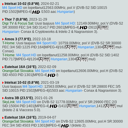
Intelsat 10-02 (0.8°W)
, 2024-02-21
M4 Sport HD
on lopettanut12563.00MHz, pol.V (DVB-S2 SID:10015
PID:1502[MPEG-4]
/1503 aac
Hungarian
)
Thor 7 (0.8°W)
, 2023-11-29
Digi TV
&
Focus Sat
: Uusi taajuus
M4 Sport HD
: 12149.00MHz, pol.V (DVB-S2
SR:30000 FEC:3/4 SID:31417 PID:2601[MPEG-4]
/2611
Hungarian
- Conax & Cryptoworks & Irdeto 2 & Nagravision 3).
Amos 3 (77.9°E)
, 2022-10-18
T-Home
: Uusi taajuus
M4 Sport HD
: 10759.00MHz, pol.V (DVB-S2 SR:30000
FEC:3/4 SID:1225 PID:164[MPEG-4]/162
Hungarian
,1304
mul-
Conax).
T-Home
:
M4 Sport HD
on lopettanut11258.00MHz, pol.H (DVB-S2 SID:1402
PID:717[MPEG-4]/1204
Hungarian
,1304
mul)
Eutelsat 16A (16°E)
, 2022-02-09
OrangeSat Slovakia
:
M4 Sport HD
on lopettanut12606.00MHz, pol.H (DVB-S2
SID:4503 PID:1301[MPEG-4]
/)
Intelsat 10-02 (0.8°W)
, 2021-03-19
Uusi taajuus
M4 Sport HD
: 12563.00MHz, pol.V (DVB-S2 SR:28800 FEC:3/5
SID:10015 PID:1502[MPEG-4]/1503 aac
Hungarian
- Conax & Nagravision 3).
Astra 3B (23.5°E)
, 2021-01-26
SkyLink
:
M4 Sport HD
on DVB-S2 11778.00MHz, pol.V SR:29900 FEC:2/3
SID:15004 PID:1401[MPEG-4]
/1411
Hungarian
,1412
mul
(Irdeto 2 & Viaccess 5.0).
Eutelsat 16A (16°E)
, 2019-04-07
OrangeSat Slovakia
:
M4 Sport HD
on DVB-S2 12605.00MHz, pol.H SR:30000
FEC:3/4 SID:4503 PID:1301[MPEG-4]
/ (Irdeto 2).