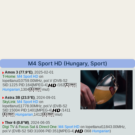
M4 Sport HD (Hungary, Sport)
Amos 3 (77.9°E)
, 2025-02-01
T-Home
:
M4 Sport HD
on
lopettanut10759.00MHz, pol.V (DVB-S2
SID:1225 PID:164[MPEG-4]
/162
Hungarian
,1304
mul)
Astra 3B (23.5°E)
, 2024-09-01
SkyLink
:
M4 Sport HD
on
lopettanut11778.00MHz, pol.V (DVB-S2
SID:15004 PID:1401[MPEG-4]
/1411
Hungarian
,1412
mul)
Thor 6 (0.8°W)
, 2024-06-05
Digi TV
&
Focus Sat
&
Direct One
:
M4 Sport HD
on lopettanut11843.00MHz,
pol.V (DVB-S2 SID:31006 PID:351[MPEG-4]
/368
Hungarian
)