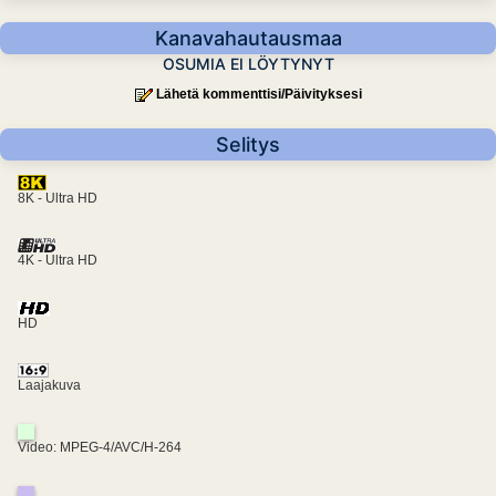
Kanavahautausmaa
OSUMIA EI LÖYTYNYT
Lähetä kommenttisi/Päivityksesi
Selitys
8K - Ultra HD
4K - Ultra HD
HD
Laajakuva
Video: MPEG-4/AVC/H-264