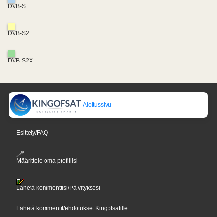
DVB-S
DVB-S2
DVB-S2X
Aloitussivu
Esittely/FAQ
Määrittele oma profiilisi
Lähetä kommenttisi/Päivityksesi
Lähetä kommentit/ehdotukset Kingofsatille