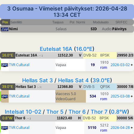
3 Osumaa - Viimeiset päivitykset: 2026-04-28
13:34 CET
Pos
Satelliitti
Taajuus
Pol
Normi
Modulaatio
SR/FEC
Nimi
Salaus
SID
Audio
Päivitys
Eutelsat 16A
(
16.0°E
)
16.0°E
Eutelsat 16A
11512.30
V
DVB-S2
8PSK
29950
2/3
1
1910
TVR Cultural
Vapaa
19
2026-03-02
+
rom
Hellas Sat 3
/
Hellas Sat 4
(
39.0°E
)
39.0°E
Hellas Sat 3
12366.80
V
DVB-S
QPSK
30000
7/8
1
Viaccess 5.0
1010
TVR Cultural
534
2025-03-08
+
VideoGuard
rom
Intelsat 10-02
/
Thor 5
/
Thor 6
/
Thor 7
(
0.8°W
)
0.8°W
Thor 6
11823.40
H
DVB-S2
8PSK
30000
5/6
1
5212
TVR Cultural
Vapaa
5110
2026-04-28
+
rom