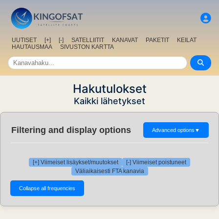
UUTISET
[+]
[-]
SATELLIITIT
KANAVAT
PAKETIT
KEILAT
HAUTAUSMAA
SIVUSTON KARTTA
Hakutulokset
Kaikki lähetykset
Filtering and display options
Advanced options
▼
[+] Viimeiset lisäykset/muutokset
[-] Viimeiset poistuneet
Väliaikaisesti FTA kanavia