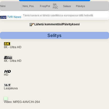
SR,
Nimi
Nimi, Pos.
Freq/Pol
Salaus
Päivitys
FEC
Tämä kanava ei lähetä satelliitissa euroopassa tällä hetkellä
TVR News
Lähetä kommenttisi/Päivityksesi
Selitys
8K - Ultra HD
4K - Ultra HD
HD
Laajakuva
Video: MPEG-4/AVC/H-264