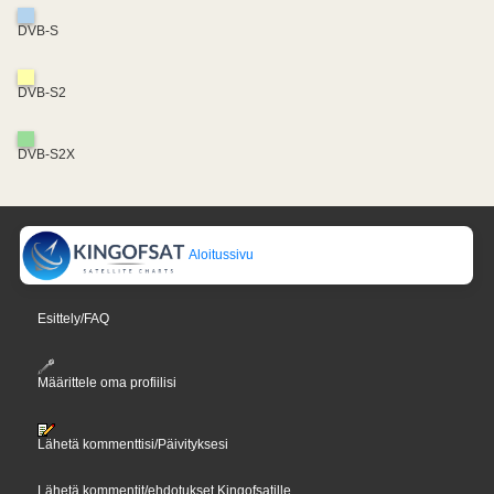
DVB-S
DVB-S2
DVB-S2X
Aloitussivu
Esittely/FAQ
Määrittele oma profiilisi
Lähetä kommenttisi/Päivityksesi
Lähetä kommentit/ehdotukset Kingofsatille