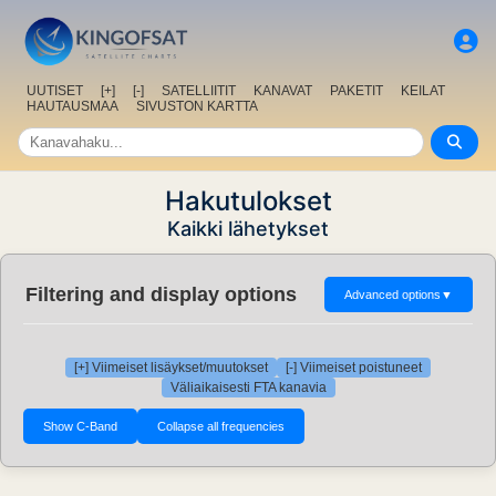
UUTISET
[+]
[-]
SATELLIITIT
KANAVAT
PAKETIT
KEILAT
HAUTAUSMAA
SIVUSTON KARTTA
Hakutulokset
Kaikki lähetykset
Filtering and display options
Advanced options
▼
[+] Viimeiset lisäykset/muutokset
[-] Viimeiset poistuneet
Väliaikaisesti FTA kanavia