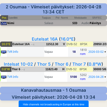
2 Osumaa - Viimeiset päivitykset: 2026-04-28
13:34 CET
Pos
Satelliitti
Taajuus
Pol
Normi
Modulaatio
SR/FEC
Nimi
Salaus
SID
Audio
Päivitys
Eutelsat 16A
(
16.0°E
)
16.0°E
Eutelsat 16A
11512.30
V
DVB-S2
8PSK
29950
2/3
1
1810
TVR Info
Vapaa
18
2026-03-02
+
rom
Intelsat 10-02
/
Thor 5
/
Thor 6
/
Thor 7
(
0.8°W
)
0.8°W
Thor 6
11823.40
H
DVB-S2
8PSK
30000
5/6
1
5202
TVR Info
Vapaa
5100
2026-04-28
+
rom
Kanavahautausmaa - 1 Osumaa
Viimeiset päivitykset: 2026-04-28 13:34