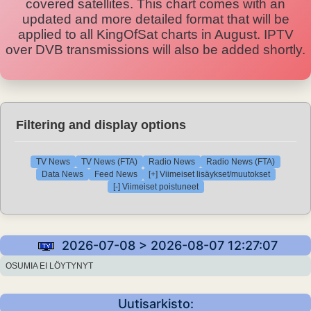
covered satellites. This chart comes with an
updated and more detailed format that will be
applied to all KingOfSat charts in August. IPTV
over DVB transmissions will also be added shortly.
Filtering and display options
TV News
TV News (FTA)
Radio News
Radio News (FTA)
Data News
Feed News
[+] Viimeiset lisäykset/muutokset
[-] Viimeiset poistuneet
2026-07-08 > 2026-08-07 12:27:07
OSUMIA EI LÖYTYNYT
Uutisarkisto: