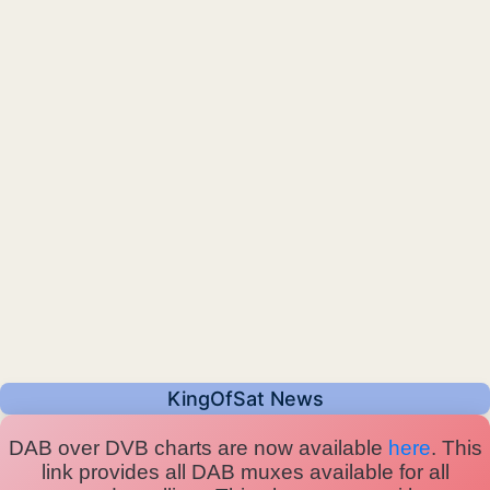
KingOfSat News
DAB over DVB charts are now available
here
. This
link provides all DAB muxes available for all