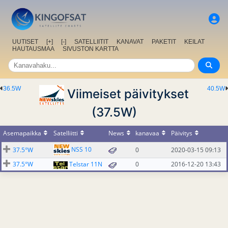
UUTISET
[+]
[-]
SATELLIITIT
KANAVAT
PAKETIT
KEILAT
HAUTAUSMAA
SIVUSTON KARTTA
36.5W
40.5W
Viimeiset päivitykset
(37.5W)
Asemapaikka
Satelliitti
News
kanavaa
Päivitys
NSS 10
37.5°W
0
2020-03-15 09:13
37.5°W
Telstar 11N
0
2016-12-20 13:43