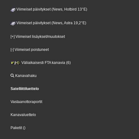
Viimeiset päivitykset (News, Hotbird 13°E)
Viimeiset päivitykset (News, Astra 19,2°E)
[+] Viimeiset lisäykset/muutokset
[-] Viimeiset poistuneet
Väliaikaisesti FTA kanavia (6)
Kanavahaku
Satelliittiluettelo
Vastaanottoraportit
Kanavaluettelo
Paketit
()