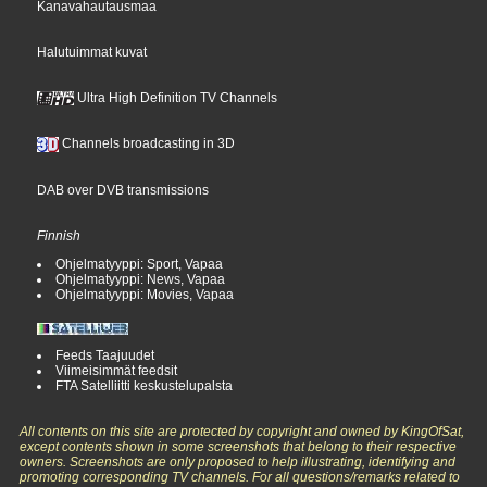
Kanavahautausmaa
Halutuimmat kuvat
Ultra High Definition TV Channels
Channels broadcasting in 3D
DAB over DVB transmissions
Finnish
Ohjelmatyyppi: Sport, Vapaa
Ohjelmatyyppi: News, Vapaa
Ohjelmatyyppi: Movies, Vapaa
Feeds Taajuudet
Viimeisimmät feedsit
FTA Satelliitti keskustelupalsta
All contents on this site are protected by copyright and owned by KingOfSat,
except contents shown in some screenshots that belong to their respective
owners. Screenshots are only proposed to help illustrating, identifying and
promoting corresponding TV channels. For all questions/remarks related to