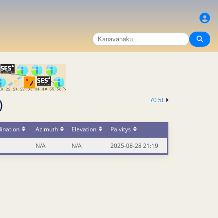
70.5E
)
ination
Azimuth
Elevation
Päivitys
N/A
N/A
2025-08-28 21:19