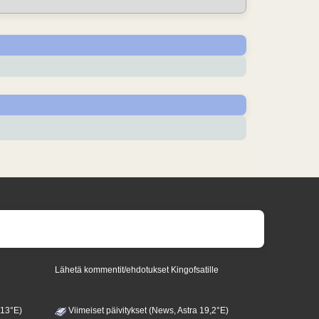
Lähetä kommentit/ehdotukset Kingofsatille
 13°E)
Viimeiset päivitykset (News, Astra 19,2°E)