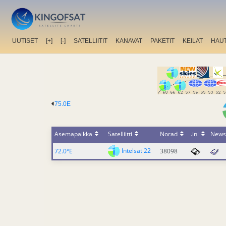
UUTISET
[+]
[-]
SATELLIITIT
KANAVAT
PAKETIT
KEILAT
HAU
75.0E
Asemapaikka
Satelliitti
Norad
.ini
News
Intelsat 22
72.0°E
38098