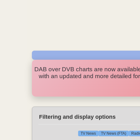
DAB over DVB charts are now availabl
with an updated and more detailed form
Filtering and display options
TV News
TV News (FTA)
Radi