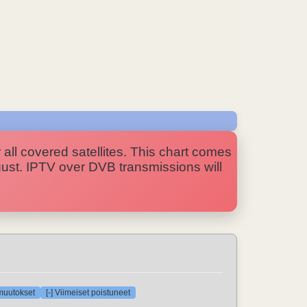
 all covered satellites. This chart comes
ugust. IPTV over DVB transmissions will
/muutokset
[-] Viimeiset poistuneet