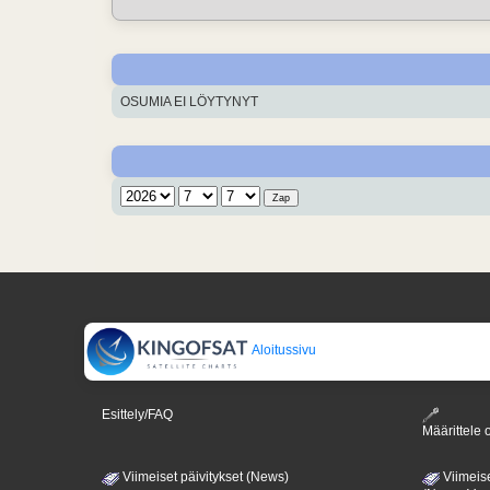
OSUMIA EI LÖYTYNYT
Aloitussivu
Esittely/FAQ
Määrittele o
Viimeiset päivitykset (News)
Viimeise