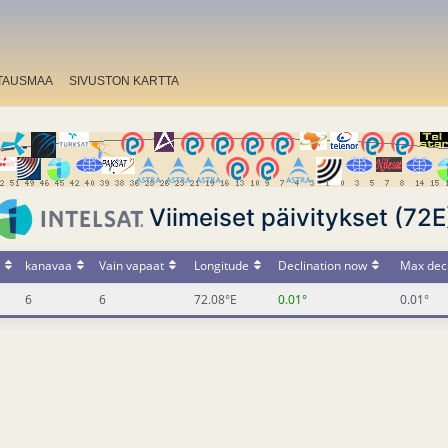
TAUSMAA
SIVUSTON KARTTA
Viimeiset päivitykset (72E
kanavaa
Vain vapaat
Longitude
Declination now
Max decl
6
6
72.08°E
0.01°
0.01°