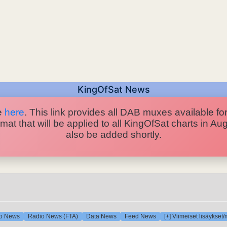
KingOfSat News
e
here
. This link provides all DAB muxes available for
at that will be applied to all KingOfSat charts in A
also be added shortly.
o News
Radio News (FTA)
Data News
Feed News
[+] Viimeiset lisäykset