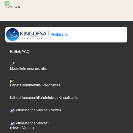
DVB-S2X
Aloitussivu
Esittely/FAQ
Määrittele oma profiilisi
Lähetä kommenttisi/Päivityksesi
Lähetä kommentit/ehdotukset Kingofsatille
Viimeiset päivitykset (News)
Viimeiset päivitykset
(News, Vapaa)