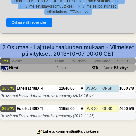
Kaikki
TV
HDTV
3DTV
Ultra HD
Radio stations
Data
[+] Viimeiset lisäykset/muutokset
[-] Viimeiset poistuneet
Väliaikaisesti FTA kanavia
2 Osumaa - Lajittelu taajuuden mukaan - Viimeiset
päivitykset: 2013-10-07 00:06 CET
Pos
Satelliitti
Taajuus
Pol
Normi
Modulaatio
SR/FEC
Nimi
Salaus
SID
Audio
Päivitys
36.5°W
Eutelsat 48D
11640.00
V
DVB-S
QPSK
1000
7/8
Occasional Feeds, data or inactive frequency
(2013-10-07)
36.5°W
Eutelsat 48D
11655.00
V
DVB-S2
QPSK
4600
5/6
Occasional Feeds, data or inactive frequency
(2012-11-05)
Lähetä kommenttisi/Päivityksesi