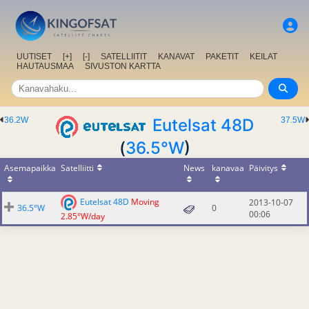
UUTISET
[+]
[-]
SATELLIITIT
KANAVAT
PAKETIT
KEILAT
HAUTAUSMAA
SIVUSTON KARTTA
36.2W
Eutelsat 48D
37.5W
(
36.5°W
)
Asemapaikka
Satelliitti
News
kanavaa
Päivitys
Eutelsat 48D
Moving
2013-10-07
36.5°W
0
00:06
2.85°W/day