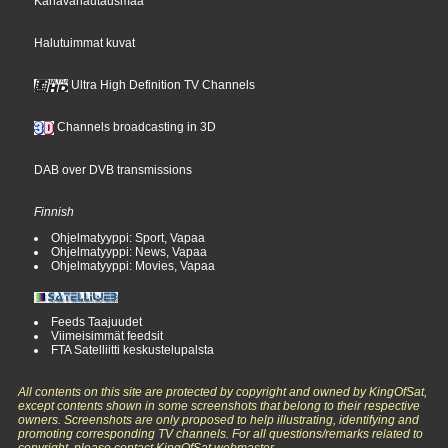
Kanavahautausmaa
Halutuimmat kuvat
Ultra High Definition TV Channels
Channels broadcasting in 3D
DAB over DVB transmissions
Finnish
Ohjelmatyyppi: Sport, Vapaa
Ohjelmatyyppi: News, Vapaa
Ohjelmatyyppi: Movies, Vapaa
Feeds Taajuudet
Viimeisimmät feedsit
FTA Satelliitti keskustelupalsta
All contents on this site are protected by copyright and owned by KingOfSat,
except contents shown in some screenshots that belong to their respective
owners. Screenshots are only proposed to help illustrating, identifying and
promoting corresponding TV channels. For all questions/remarks related to