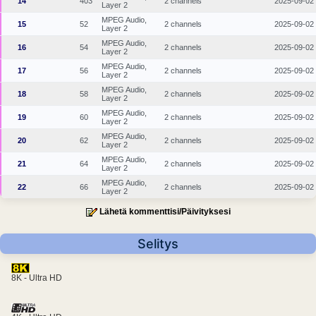
14
403
2 channels
2025-09-02
Layer 2
MPEG Audio,
15
52
2 channels
2025-09-02
Layer 2
MPEG Audio,
16
54
2 channels
2025-09-02
Layer 2
MPEG Audio,
17
56
2 channels
2025-09-02
Layer 2
MPEG Audio,
18
58
2 channels
2025-09-02
Layer 2
MPEG Audio,
19
60
2 channels
2025-09-02
Layer 2
MPEG Audio,
20
62
2 channels
2025-09-02
Layer 2
MPEG Audio,
21
64
2 channels
2025-09-02
Layer 2
MPEG Audio,
22
66
2 channels
2025-09-02
Layer 2
Lähetä kommenttisi/Päivityksesi
Selitys
8K - Ultra HD