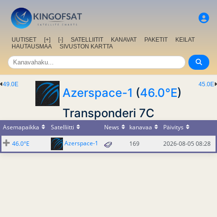
UUTISET
[+]
[-]
SATELLIITIT
KANAVAT
PAKETIT
KEILAT
HAUTAUSMAA
SIVUSTON KARTTA
49.0E
45.0E
Azerspace-1
(
46.0°E
)
Transponderi 7C
Asemapaikka
Satelliitti
News
kanavaa
Päivitys
Azerspace-1
46.0°E
169
2026-08-05 08:28