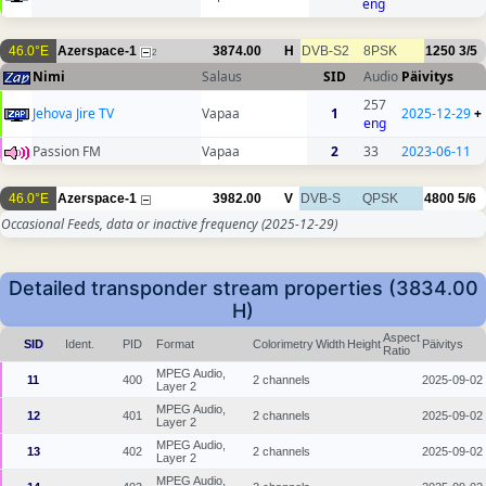
eng
46.0°E
Azerspace-1
3874.00
H
DVB-S2
8PSK
1250
3/5
2
Nimi
Salaus
SID
Audio
Päivitys
257
Jehova Jire TV
Vapaa
1
2025-12-29
+
eng
Passion FM
Vapaa
2
33
2023-06-11
46.0°E
Azerspace-1
3982.00
V
DVB-S
QPSK
4800
5/6
Occasional Feeds, data or inactive frequency
(2025-12-29)
Detailed transponder stream properties (3834.00
H)
Aspect
SID
Ident.
PID
Format
Colorimetry
Width
Height
Päivitys
Ratio
MPEG Audio,
11
400
2 channels
2025-09-02
Layer 2
MPEG Audio,
12
401
2 channels
2025-09-02
Layer 2
MPEG Audio,
13
402
2 channels
2025-09-02
Layer 2
MPEG Audio,