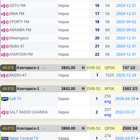
GETU FM
Vapaa
16
54
2024-12-31
INKA FM
Vapaa
17
56
2024-12-31
SPORTY FM
Vapaa
18
58
2025-09-02
AKAMBA FM
Vapaa
19
60
2025-09-02
Mwangaza
Vapaa
20
62
2024-12-31
Radio 47
Vapaa
21
64
2024-12-31
AVIATION FM
Vapaa
22
66
2024-12-31
46.0°E
Azerspace-1
3841.00
H
DVB-S2
QPSK
747
1/2
1
RADIO-47
Vapaa
1
1025
2025-12-29
46.0°E
Azerspace-1
3842.00
H
DVB-S2
8PSK
1582
2/3
2
256
Salt TV
Vapaa
1
2026-04-29
+
eng
257
SALT RADIO UGANDA
Vapaa
2
2022-03-27
eng
46.0°E
Azerspace-1
3866.00
H
DVB-S2
QPSK
2500
3/4
1
274
News Central TV
Vapaa
1
2026-03-01
+