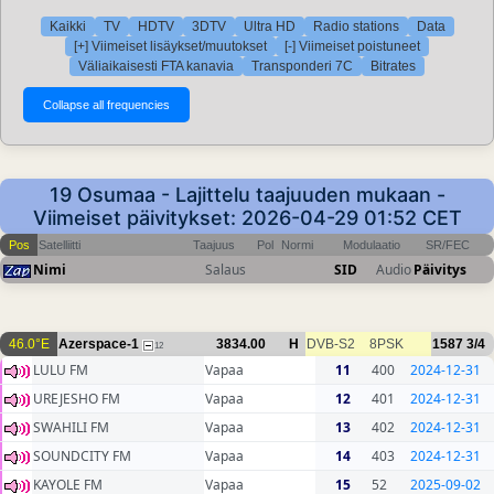
Kaikki
TV
HDTV
3DTV
Ultra HD
Radio stations
Data
[+] Viimeiset lisäykset/muutokset
[-] Viimeiset poistuneet
Väliaikaisesti FTA kanavia
Transponderi 7C
Bitrates
19 Osumaa - Lajittelu taajuuden mukaan -
Viimeiset päivitykset: 2026-04-29 01:52 CET
Pos
Satelliitti
Taajuus
Pol
Normi
Modulaatio
SR/FEC
Nimi
Salaus
SID
Audio
Päivitys
46.0°E
Azerspace-1
3834.00
H
DVB-S2
8PSK
1587
3/4
12
LULU FM
Vapaa
11
400
2024-12-31
UREJESHO FM
Vapaa
12
401
2024-12-31
SWAHILI FM
Vapaa
13
402
2024-12-31
SOUNDCITY FM
Vapaa
14
403
2024-12-31
KAYOLE FM
Vapaa
15
52
2025-09-02