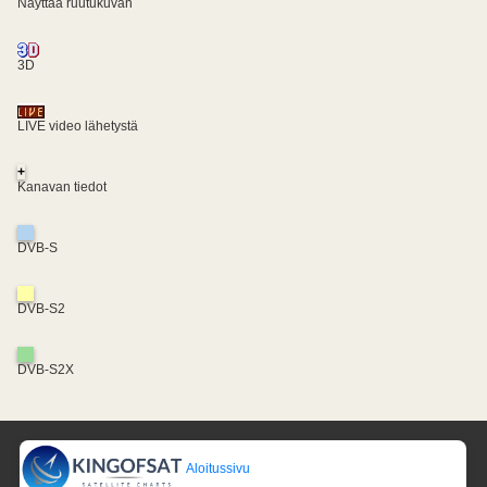
Näyttää ruutukuvan
3D
LIVE video lähetystä
+
Kanavan tiedot
DVB-S
DVB-S2
DVB-S2X
Aloitussivu