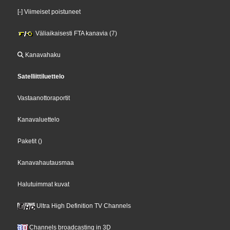
[-] Viimeiset poistuneet
Väliaikaisesti FTA kanavia (7)
Kanavahaku
Satelliittiluettelo
Vastaanottoraportit
Kanavaluettelo
Paketit
()
Kanavahautausmaa
Halutuimmat kuvat
Ultra High Definition TV Channels
Channels broadcasting in 3D