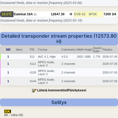
Occasional Feeds, data or inactive frequency
(2025-03-06)
16.0°E
Eutelsat 16A
12647.30
H
DVB-S2
8PSK
7200
3/4
Occasional Feeds, data or inactive frequency
(2025-05-10)
Detailed transponder stream properties (12573.80
H)
Aspect
SID
Ident.
PID
Format
Colorimetry
Width
Height
Päivitys
Ratio
1
512
AVC 4.1, High
4:2:0
1920
1080
1.778
2026-07-26
MPEG Audio,
1
4112
2 channels
2026-07-26
Layer 2
MPEG Audio,
1
4128
2 channels
2026-07-26
Layer 2
MPEG Audio,
1
4144
2 channels
2026-07-26
Layer 2
Lähetä kommenttisi/Päivityksesi
Selitys
8K - Ultra HD