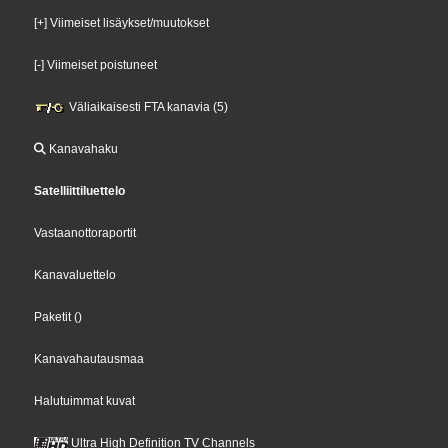
[+] Viimeiset lisäykset/muutokset
[-] Viimeiset poistuneet
Väliaikaisesti FTA kanavia (5)
Kanavahaku
Satelliittiluettelo
Vastaanottoraportit
Kanavaluettelo
Paketit
()
Kanavahautausmaa
Halutuimmat kuvat
Ultra High Definition TV Channels