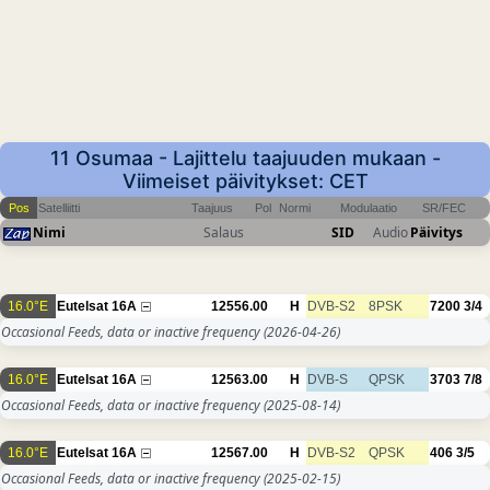
11 Osumaa - Lajittelu taajuuden mukaan -
Viimeiset päivitykset: CET
Pos
Satelliitti
Taajuus
Pol
Normi
Modulaatio
SR/FEC
Nimi
Salaus
SID
Audio
Päivitys
16.0°E
Eutelsat 16A
12556.00
H
DVB-S2
8PSK
7200
3/4
Occasional Feeds, data or inactive frequency
(2026-04-26)
16.0°E
Eutelsat 16A
12563.00
H
DVB-S
QPSK
3703
7/8
Occasional Feeds, data or inactive frequency
(2025-08-14)
16.0°E
Eutelsat 16A
12567.00
H
DVB-S2
QPSK
406
3/5
Occasional Feeds, data or inactive frequency
(2025-02-15)