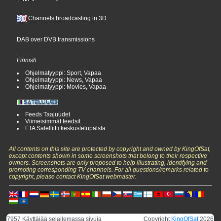
Channels broadcasting in 3D
DAB over DVB transmissions
Finnish
Ohjelmatyyppi: Sport, Vapaa
Ohjelmatyyppi: News, Vapaa
Ohjelmatyyppi: Movies, Vapaa
Feeds Taajuudet
Viimeisimmät feedsit
FTA Satelliitti keskustelupalsta
All contents on this site are protected by copyright and owned by KingOfSat,
except contents shown in some screenshots that belong to their respective
owners. Screenshots are only proposed to help illustrating, identifying and
promoting corresponding TV channels. For all questions/remarks related to
copyright, please contact KingOfSat webmaster.
7957 Käyttäjää selailemassa sivuja
Copyright
KingOfSat
2026