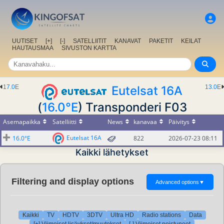
UUTISET
[+]
[-]
SATELLIITIT
KANAVAT
PAKETIT
KEILAT
HAUTAUSMAA
SIVUSTON KARTTA
17.0E
Eutelsat 16A
13.0E
(
16.0°E
) Transponderi F03
Asemapaikka
Satelliitti
News
kanavaa
Päivitys
Eutelsat 16A
16.0°E
822
2026-07-23 08:11
Kaikki lähetykset
Filtering and display options
Advanced options
▼
Kaikki
TV
HDTV
3DTV
Ultra HD
Radio stations
Data
[+] Viimeiset lisäykset/muutokset
[-] Viimeiset poistuneet