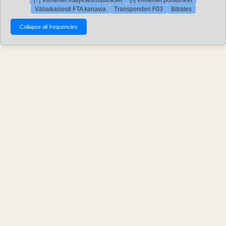
Väliaikaisesti FTA kanavia
Transponderi F03
Bitrates