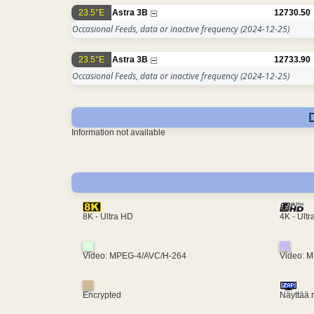
23.5°E
Astra 3B
12730.50
Occasional Feeds, data or inactive frequency
(2024-12-25)
23.5°E
Astra 3B
12733.90
Occasional Feeds, data or inactive frequency
(2024-12-25)
Information not available
4K - Ult
8K - Ultra HD
Video: MPEG-4/AVC/H-264
Video: 
Encrypted
Näyttää 