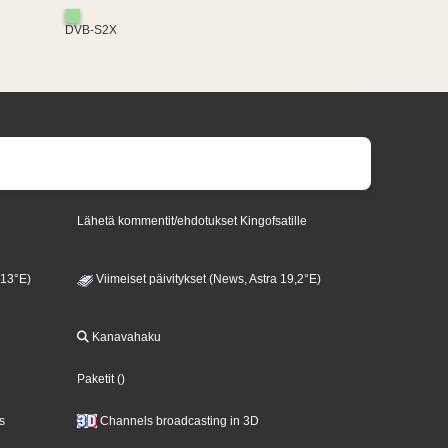
DVB-S2X
Lähetä kommentit/ehdotukset Kingofsatille
 13°E)
Viimeiset päivitykset (News, Astra 19,2°E)
Kanavahaku
Paketit
()
s
Channels broadcasting in 3D