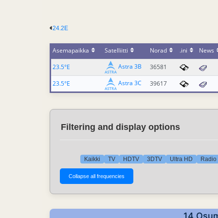
24.2E
Asemapaikka
Satelliitti
Norad
.ini
News
Astra 3B
23.5°E
36581
Astra 3C
23.5°E
39617
Filtering and display options
Kaikki
TV
HDTV
3DTV
Ultra HD
Radio 
14 Osuma