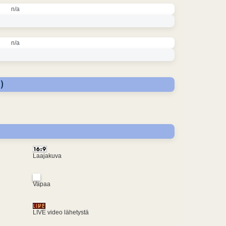
n/a
n/a
)
Laajakuva
Vapaa
LIVE video lähetystä