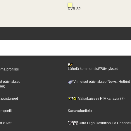
DVB-S2
Lähetä kommenttisi/Päivityksesi
ma profiilisi
t päivitykset
Viimeiset päivitykset (News, Hotbird
paa)
t poistuneet
Väliaikaisesti FTA kanavia (7)
raportit
Kanavaluettelo
t kuvat
Ultra High Definition TV Channel