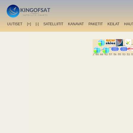
UUTISET
[+]
[-]
SATELLIITIT
KANAVAT
PAKETIT
KEILAT
HAU