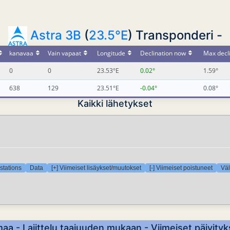
Astra 3B
(
23.5°E
) Transponderi -
kanavaa
Vain vapaat
Longitude
Declination now
Max decl
0
0
23.53°E
0.02°
1.59°
638
129
23.51°E
-0.04°
0.08°
Kaikki lähetykset
stations
Data
[+] Viimeiset lisäykset/muutokset
[-] Viimeiset poistuneet
Väl
a - Lajittelu taajuuden mukaan - Viimeiset päivity