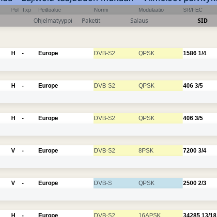
Pol
Txp
Peittoalue
Normi
Modulaatio
SR/FEC
Ohjelmatyyppi
Paketit
Salaus
SID
H
-
Europe
DVB-S2
QPSK
1586
1/4
H
-
Europe
DVB-S2
QPSK
406
3/5
H
-
Europe
DVB-S2
QPSK
406
3/5
V
-
Europe
DVB-S2
8PSK
7200
3/4
V
-
Europe
DVB-S
QPSK
2500
2/3
H
-
Europe
DVB-S2
16APSK
34285
13/18