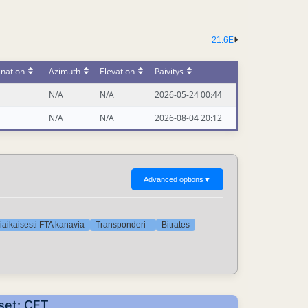
21.6E
ination
Azimuth
Elevation
Päivitys
N/A
N/A
2026-05-24 00:44
N/A
N/A
2026-08-04 20:12
Advanced options
▼
iaikaisesti FTA kanavia
Transponderi -
Bitrates
kset: CET