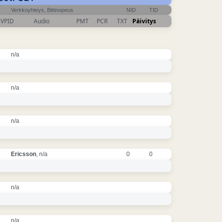
Verkkoyhteys, Bittinopeus
NID
TID
VPID
Audio
PMT
PCR
TXT
Päivitys
n/a
n/a
n/a
Ericsson
, n/a
0
0
n/a
n/a