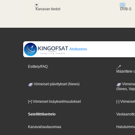
+
Kanavan tiedot
DVB-S
Aloitussivu
Esittely/FAQ
Määrittele o
Viimeiset päivitykset (News)
Viimeise
(News, Va
[+] Viimeiset lisäykset/muutokset
[-] Viimeise
Satelliittiluettelo
Vastaanotto
Kanavahautausmaa
Halutuimma