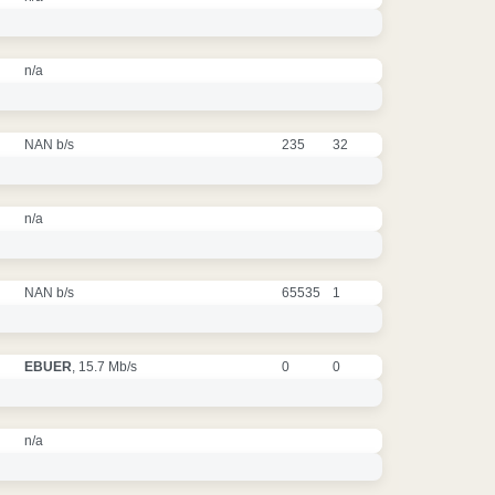
n/a
NAN b/s
235
32
n/a
NAN b/s
65535
1
EBUER
, 15.7 Mb/s
0
0
n/a