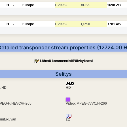
H
-
Europe
DVB-S2
8PSK
1698
2/3
H
-
Europe
DVB-S2
QPSK
3781
4/5
Detailed transponder stream properties (12724.00 H
Lähetä kommenttisi/Päivityksesi
Selitys
ra HD
HD
MPEG-H/HEVC/H-265
Video: MPEG-I/VVC/H-266
ruutukuvan
3D