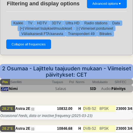
Filtering and display options
Advanced options
▼
Kaikki
TV
HDTV
3DTV
Ultra HD
Radio stations
Data
[+] Viimeiset lisäykset/muutokset
[-] Viimeiset poistuneet
Väliaikaisesti FTA kanavia
Transponderi 49
Bitrates
2 Osumaa - Lajittelu taajuuden mukaan - Viimeiset
päivitykset: CET
Pos
Satelliitti
Taajuus
Pol
Normi
Modulaatio
SR/FEC
Nimi
Salaus
SID
Audio
Päivitys
28.2°E
Astra 2E
10832.00
H
DVB-S2
8PSK
23000
3/4
Occasional Feeds, data or inactive frequency
(2025-03-23)
28.2°E
Astra 2E
10846.68
H
DVB-S2
8PSK
23000
3/4