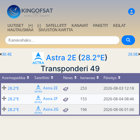
UUTISET
[+]
[-]
SATELLIITIT
KANAVAT
PAKETIT
KEILAT
HAUTAUSMAA
SIVUSTON KARTTA
30.4E
26.0E
Astra 2E
(
28.2°E
)
Transponderi 49
Asemapaikka
Satelliitti
News
kanavaa
Päivitys
Astra 2E
28.2°E
253
2026-08-03 12:18
Astra 2F
28.2°E
153
2026-08-04 08:46
Astra 2G
28.2°E
196
2026-08-06 01:06