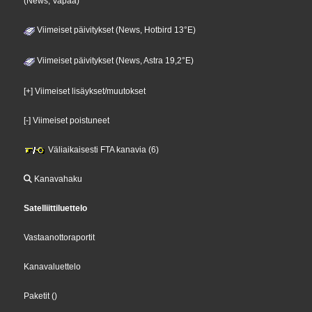
(News, Vapaa)
Viimeiset päivitykset (News, Hotbird 13°E)
Viimeiset päivitykset (News, Astra 19,2°E)
[+] Viimeiset lisäykset/muutokset
[-] Viimeiset poistuneet
Väliaikaisesti FTA kanavia (6)
Kanavahaku
Satelliittiluettelo
Vastaanottoraportit
Kanavaluettelo
Paketit
()