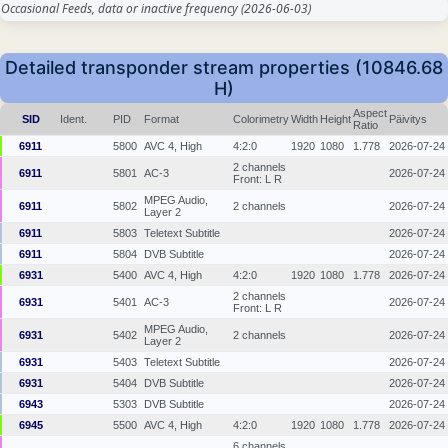
Occasional Feeds, data or inactive frequency
(2026-06-03)
Detailed transponder stream properties (10846.68
H)
Aspect
SID
Ident.
PID
Format
Colorimetry
Width
Height
Päivitys
Ratio
6911
5800
AVC 4, High
4:2:0
1920
1080
1.778
2026-07-24
2 channels
6911
5801
AC-3
2026-07-24
Front: L R
MPEG Audio,
6911
5802
2 channels
2026-07-24
Layer 2
6911
5803
Teletext Subtitle
2026-07-24
6911
5804
DVB Subtitle
2026-07-24
6931
5400
AVC 4, High
4:2:0
1920
1080
1.778
2026-07-24
2 channels
6931
5401
AC-3
2026-07-24
Front: L R
MPEG Audio,
6931
5402
2 channels
2026-07-24
Layer 2
6931
5403
Teletext Subtitle
2026-07-24
6931
5404
DVB Subtitle
2026-07-24
6943
5303
DVB Subtitle
2026-07-24
6945
5500
AVC 4, High
4:2:0
1920
1080
1.778
2026-07-24
6 channels