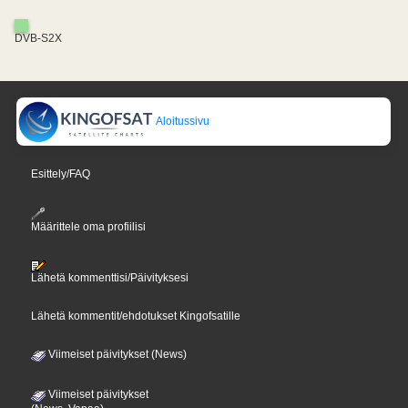
DVB-S2X
Aloitussivu
Esittely/FAQ
Määrittele oma profiilisi
Lähetä kommenttisi/Päivityksesi
Lähetä kommentit/ehdotukset Kingofsatille
Viimeiset päivitykset (News)
Viimeiset päivitykset