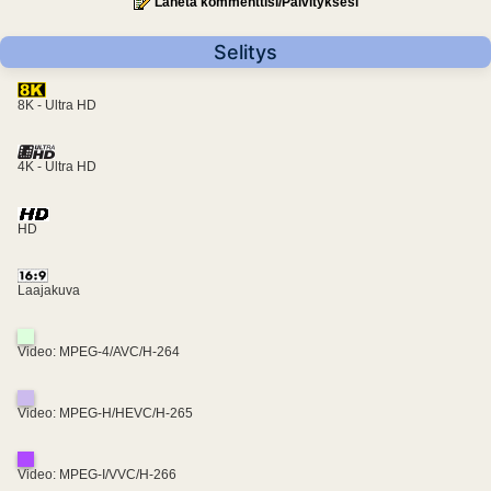
Lähetä kommenttisi/Päivityksesi
Selitys
8K - Ultra HD
4K - Ultra HD
HD
Laajakuva
Video: MPEG-4/AVC/H-264
Video: MPEG-H/HEVC/H-265
Video: MPEG-I/VVC/H-266