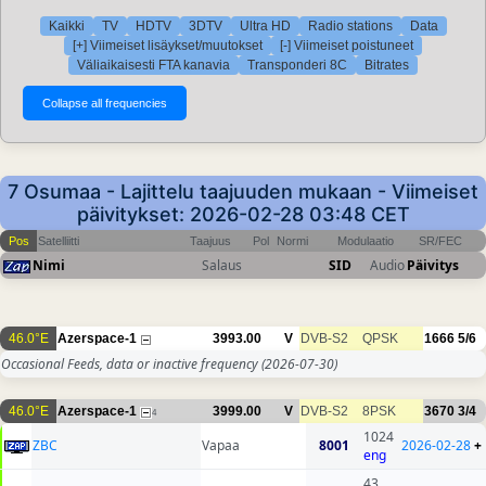
Kaikki
TV
HDTV
3DTV
Ultra HD
Radio stations
Data
[+] Viimeiset lisäykset/muutokset
[-] Viimeiset poistuneet
Väliaikaisesti FTA kanavia
Transponderi 8C
Bitrates
7 Osumaa - Lajittelu taajuuden mukaan - Viimeiset
päivitykset: 2026-02-28 03:48 CET
Pos
Satelliitti
Taajuus
Pol
Normi
Modulaatio
SR/FEC
Nimi
Salaus
SID
Audio
Päivitys
46.0°E
Azerspace-1
3993.00
V
DVB-S2
QPSK
1666
5/6
Occasional Feeds, data or inactive frequency
(2026-07-30)
46.0°E
Azerspace-1
3999.00
V
DVB-S2
8PSK
3670
3/4
4
1024
ZBC
Vapaa
8001
2026-02-28
+
eng
43