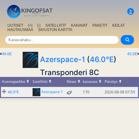
UUTISET
[+]
[-]
SATELLIITIT
KANAVAT
PAKETIT
KEILAT
HAUTAUSMAA
SIVUSTON KARTTA
49.0E
45.0E
Azerspace-1
(
46.0°E
)
Transponderi 8C
Asemapaikka
Satelliitti
News
kanavaa
Päivitys
Azerspace-1
46.0°E
170
2026-08-08 07:59