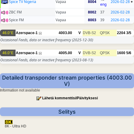
Spice TV Nigeria
Vapaa
8004
2026-02-28
+
eng
ZBC FM
Vapaa
8002
37
2026-02-28
Spice FM
Vapaa
8003
39
2026-02-28
46.0°E
Azerspace-1
4003.00
V
DVB-S2
QPSK
2204
3/5
Occasional Feeds, data or inactive frequency
(2025-12-30)
46.0°E
Azerspace-1
4005.00
V
DVB-S2
QPSK
1600
5/6
Occasional Feeds, data or inactive frequency
(2023-08-13)
Detailed transponder stream properties (4003.00
V)
Information not available
Lähetä kommenttisi/Päivityksesi
Selitys
8K - Ultra HD