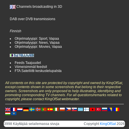
Channels broadcasting in 3D
DAB over DVB transmissions
Finnish
Ohjelmatyyppi: Sport, Vapaa
Ohjelmatyyppi: News, Vapaa
Ohjelmatyyppi: Movies, Vapaa
Feeds Taajuudet
Viimeisimmät feedsit
FTA Satelliitti keskustelupalsta
All contents on this site are protected by copyright and owned by KingOfSat,
except contents shown in some screenshots that belong to their respective
owners. Screenshots are only proposed to help illustrating, identifying and
promoting corresponding TV channels. For all questions/remarks related to
copyright, please contact KingOfSat webmaster.
3998 Käyttäjää selailemassa sivuja
Copyright
KingOfSat
2026