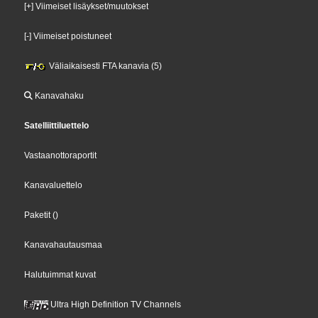
[+] Viimeiset lisäykset/muutokset
[-] Viimeiset poistuneet
Väliaikaisesti FTA kanavia (5)
Kanavahaku
Satelliittiluettelo
Vastaanottoraportit
Kanavaluettelo
Paketit
()
Kanavahautausmaa
Halutuimmat kuvat
Ultra High Definition TV Channels