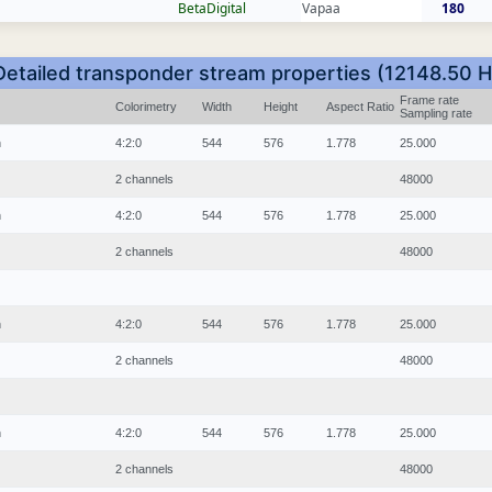
BetaDigital
Vapaa
180
Detailed transponder stream properties (12148.50 H
Frame rate
Colorimetry
Width
Height
Aspect Ratio
Sampling rate
n
4:2:0
544
576
1.778
25.000
2 channels
48000
n
4:2:0
544
576
1.778
25.000
2 channels
48000
n
4:2:0
544
576
1.778
25.000
2 channels
48000
n
4:2:0
544
576
1.778
25.000
2 channels
48000