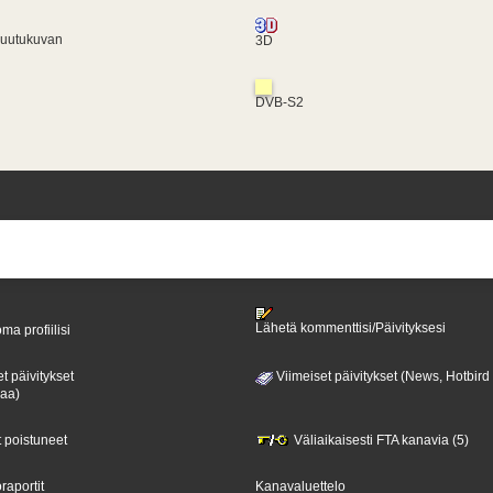
ruutukuvan
3D
DVB-S2
Lähetä kommenttisi/Päivityksesi
ma profiilisi
t päivitykset
Viimeiset päivitykset (News, Hotbird
paa)
t poistuneet
Väliaikaisesti FTA kanavia (5)
raportit
Kanavaluettelo