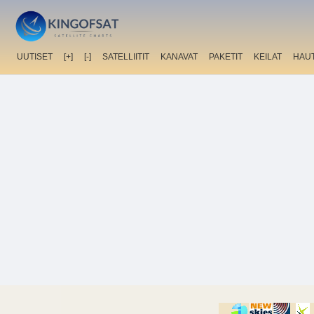
UUTISET
[+]
[-]
SATELLIITIT
KANAVAT
PAKETIT
KEILAT
HAU