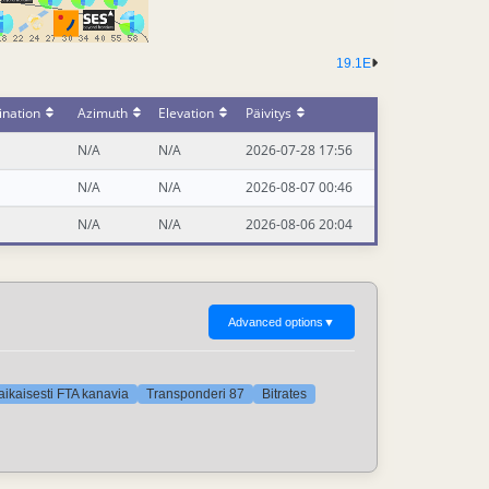
19.1E
ination
Azimuth
Elevation
Päivitys
N/A
N/A
2026-07-28 17:56
N/A
N/A
2026-08-07 00:46
N/A
N/A
2026-08-06 20:04
Advanced options
▼
aikaisesti FTA kanavia
Transponderi 87
Bitrates