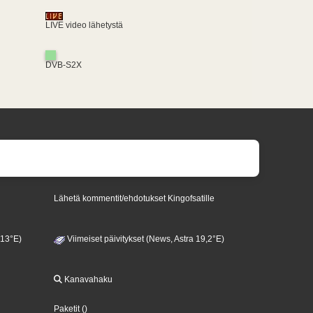
LIVE video lähetystä
DVB-S2X
Lähetä kommentit/ehdotukset Kingofsatille
 13°E)
Viimeiset päivitykset (News, Astra 19,2°E)
Kanavahaku
Paketit
()