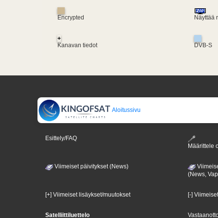
Encrypted
Näyttää 
+
Kanavan tiedot
DVB-S
Aloitussivu
Esittely/FAQ
Määrittele o
Viimeiset päivitykset (News)
Viimeise
(News, Va
[+] Viimeiset lisäykset/muutokset
[-] Viimeise
Satelliittiluettelo
Vastaanotto