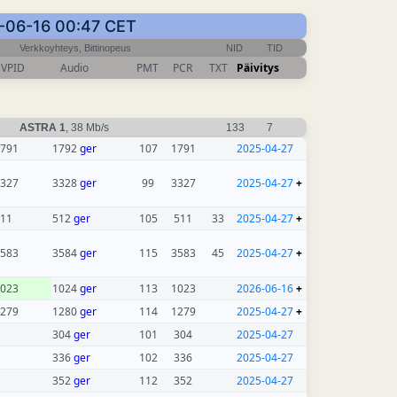
26-06-16 00:47 CET
Verkkoyhteys, Bittinopeus
NID
TID
VPID
Audio
PMT
PCR
TXT
Päivitys
ASTRA 1
, 38 Mb/s
133
7
791
1792
ger
107
1791
2025-04-27
327
3328
ger
99
3327
2025-04-27
+
11
512
ger
105
511
33
2025-04-27
+
583
3584
ger
115
3583
45
2025-04-27
+
023
1024
ger
113
1023
2026-06-16
+
279
1280
ger
114
1279
2025-04-27
+
304
ger
101
304
2025-04-27
336
ger
102
336
2025-04-27
352
ger
112
352
2025-04-27