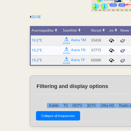
20.0E
Asemapaikka
Satelliitti
Norad
.ini
News
Astra 1M
19.2°E
33436
Astra 1N
19.2°E
37775
Astra 1P
19.2°E
60086
Filtering and display options
Kaikki
TV
HDTV
3DTV
Ultra HD
Radio s