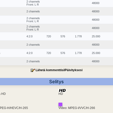
2 channels
48000
Front: L R
2 channels
48000
2 channels
48000
Front: L R
2 channels
48000
Front: L R
4:2:0
720
576
1.778
25.000
2 channels
48000
n
4:2:0
720
576
1.778
25.000
2 channels
48000
Lähetä kommenttisi/Päivityksesi
Selitys
ra HD
HD
MPEG-H/HEVC/H-265
Video: MPEG-I/VVC/H-266