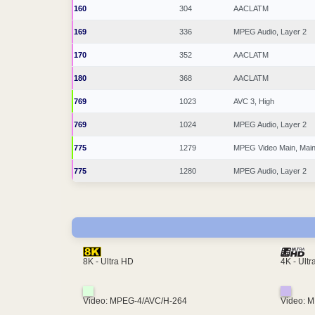
160
304
AACLATM
169
336
MPEG Audio, Layer 2
170
352
AACLATM
180
368
AACLATM
769
1023
AVC 3, High
769
1024
MPEG Audio, Layer 2
775
1279
MPEG Video Main, Mai
775
1280
MPEG Audio, Layer 2
4K - Ult
8K - Ultra HD
Video: MPEG-4/AVC/H-264
Video: 