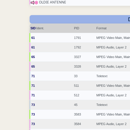
OLDIE ANTENNE
SID
Ident.
PID
Format
61
1791
MPEG Video Main, Mai
61
1792
MPEG Audio, Layer 2
65
3327
MPEG Video Main, Mai
65
3328
MPEG Audio, Layer 2
71
33
Teletext
71
511
MPEG Video Main, Mai
71
512
MPEG Audio, Layer 2
73
45
Teletext
73
3583
MPEG Video Main, Mai
73
3584
MPEG Audio, Layer 2