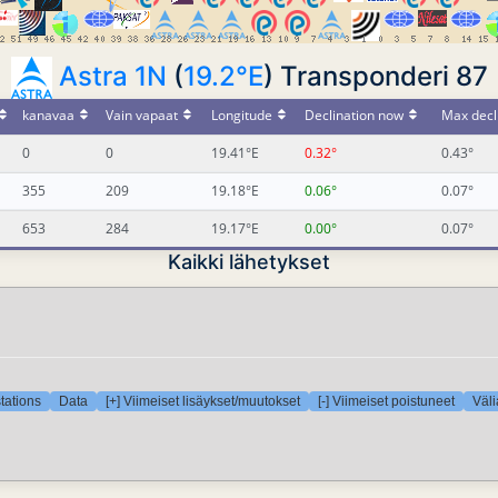
Astra 1N
(
19.2°E
) Transponderi 87
kanavaa
Vain vapaat
Longitude
Declination now
Max decl
0
0
19.41°E
0.32°
0.43°
355
209
19.18°E
0.06°
0.07°
653
284
19.17°E
0.00°
0.07°
Kaikki lähetykset
tations
Data
[+] Viimeiset lisäykset/muutokset
[-] Viimeiset poistuneet
Väli