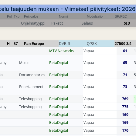
telu taajuuden mukaan - Viimeiset päivitykset: 20
Pol
Txp
Peittoalue
Normi
Modulaatio
SR/FEC
Ohjelmatyyppi
Paketit
Salaus
SID
H
87
Pan Europe
DVB-S
QPSK
27500
3/4
MTV Networks
Vapaa
61
1
any
Music
BetaDigital
Vapaa
65
3
ia
Documentaries
BetaDigital
Vapaa
71
5
ia
Entertainment
BetaDigital
Vapaa
73
3
ia
Teleshopping
BetaDigital
Vapaa
769
1
any
Teleshopping
BetaDigital
Vapaa
775
1
BetaDigital
Vapaa
160
BetaDigital
Vapaa
169
BetaDigital
Vapaa
170