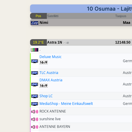
10 Osumaa - Lajit
Pos
Satelliitti
Taajuus
Nimi
Maa
19.2°E
Astra 1N
12148.50
10
.
Deluxe Music
Germ
TLC Austria
Austr
DMAX Austria
Austr
Shop LC
Austr
MediaShop - Meine Einkaufswelt
Germ
ROCK ANTENNE
sunshine live
ANTENNE BAYERN