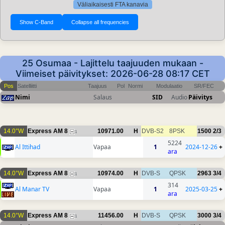
Väliaikaisesti FTA kanavia
25 Osumaa - Lajittelu taajuuden mukaan -
Viimeiset päivitykset: 2026-06-28 08:17 CET
Pos
Satelliitti
Taajuus
Pol
Normi
Modulaatio
SR/FEC
Nimi
Salaus
SID
Audio
Päivitys
14.0°W
Express AM 8
10971.00
H
DVB-S2
8PSK
1500
2/3
1
5224
Al Ittihad
Vapaa
1
2024-12-26
+
ara
14.0°W
Express AM 8
10974.00
H
DVB-S
QPSK
2963
3/4
1
314
Al Manar TV
Vapaa
1
2025-03-25
+
ara
14.0°W
Express AM 8
11456.00
H
DVB-S
QPSK
3000
3/4
1