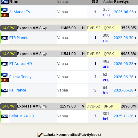
Nimi
Salaus
SID
Audio
Päivitys
256
Al Manar TV
Vapaa
1
2026-06-06
+
eng
14.0°W
Express AM 8
11485.00
H
DVB-S2
QPSK
3525
3/5
1
300
RTR Planeta
Vapaa
1
2022-06-30
+
rus
14.0°W
Express AM 8
11541.00
H
DVB-S2
QPSK
9985
3/4
3
482
RT Arabic HD
Vapaa
1
2026-06-28
+
ara
62
Russia Today
Vapaa
2
2026-06-28
+
eng
64
RT France
Vapaa
5
2026-06-28
+
fra
14.0°W
Express AM 8
11579.00
V
DVB-S2
8PSK
2890
3/4
1
301
Belarus 24 HD
Vapaa
3
2025-11-26
+
bel
Lähetä kommenttisi/Päivityksesi