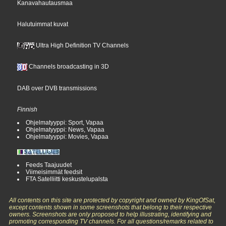
Kanavahautausmaa
Halutuimmat kuvat
Ultra High Definition TV Channels
Channels broadcasting in 3D
DAB over DVB transmissions
Finnish
Ohjelmatyyppi: Sport, Vapaa
Ohjelmatyyppi: News, Vapaa
Ohjelmatyyppi: Movies, Vapaa
Feeds Taajuudet
Viimeisimmät feedsit
FTA Satelliitti keskustelupalsta
All contents on this site are protected by copyright and owned by KingOfSat,
except contents shown in some screenshots that belong to their respective
owners. Screenshots are only proposed to help illustrating, identifying and
promoting corresponding TV channels. For all questions/remarks related to