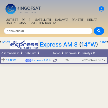
UUTISET
[+]
[-]
SATELLIITIT
KANAVAT
PAKETIT
KEILAT
HAUTAUSMAA
SIVUSTON KARTTA
12.0W
15.0W
Express AM 8
(
14°W
)
Asemapaikka
Satelliitti
News
kanavaa
Päivitys
14.0°W
Express AM 8
26
2026-06-28 08:17