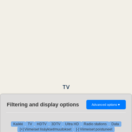
TV
Filtering and display options
Advanced options
▼
Kaikki
TV
HDTV
3DTV
Ultra HD
Radio stations
Data
[+] Viimeiset lisäykset/muutokset
[-] Viimeiset poistuneet