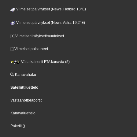
Viimeiset päivitykset (News, Hotbird 13°E)
Viimeiset päivitykset (News, Astra 19,2°E)
[+] Viimeiset lisäykset/muutokset
[-] Viimeiset poistuneet
Väliaikaisesti FTA kanavia (5)
Kanavahaku
Satelliittiluettelo
Vastaanottoraportit
Kanavaluettelo
Paketit
()