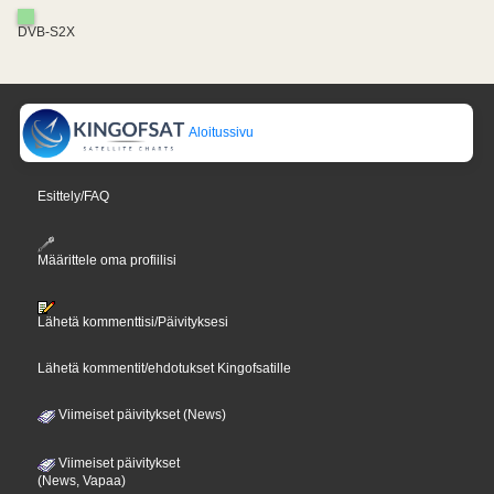
DVB-S2X
Aloitussivu
Esittely/FAQ
Määrittele oma profiilisi
Lähetä kommenttisi/Päivityksesi
Lähetä kommentit/ehdotukset Kingofsatille
Viimeiset päivitykset (News)
Viimeiset päivitykset
(News, Vapaa)