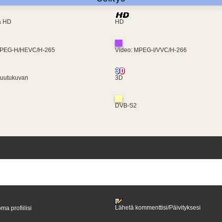
ra HD
HD
MPEG-H/HEVC/H-265
Video: MPEG-I/VVC/H-266
ruutukuvan
3D
DVB-S2
Lähetä kommenttisi/Päivityksesi
ma profiilisi