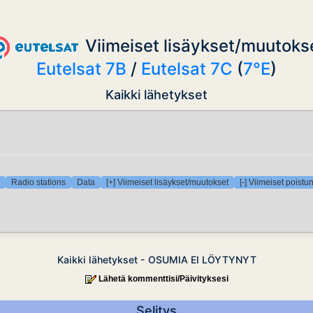
Viimeiset lisäykset/muutoks
Eutelsat 7B
/
Eutelsat 7C
(
7°E
)
Kaikki lähetykset
Radio stations
Data
[+] Viimeiset lisäykset/muutokset
[-] Viimeiset poistu
Kaikki lähetykset - OSUMIA EI LÖYTYNYT
Lähetä kommenttisi/Päivityksesi
Selitys