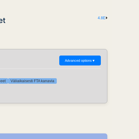
et
4.8E
Advanced options
▼
neet
Väliaikaisesti FTA kanavia