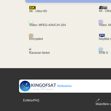
4K - Ult
8K - Ultra HD
Video: MPEG-4/AVC/H-264
Video: 
Encrypted
Näyttää 
+
Kanavan tiedot
DVB-S
Aloitussivu
Esittely/FAQ
Määrittele o