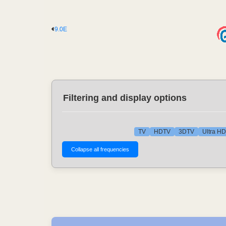
9.0E
Filtering and display options
TV
HDTV
3DTV
Ultra HD