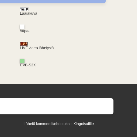
Laajakuva
Vapaa
LIVE video lähetystä
DVB-S2X
Lähetä kommentit/ehdotukset Kingofsatille