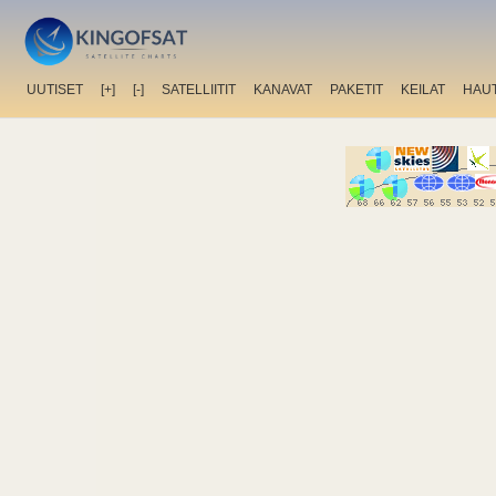
UUTISET
[+]
[-]
SATELLIITIT
KANAVAT
PAKETIT
KEILAT
HAU