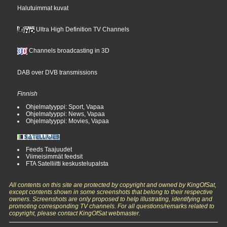
Halutuimmat kuvat
Ultra High Definition TV Channels
Channels broadcasting in 3D
DAB over DVB transmissions
Finnish
Ohjelmatyyppi: Sport, Vapaa
Ohjelmatyyppi: News, Vapaa
Ohjelmatyyppi: Movies, Vapaa
Feeds Taajuudet
Viimeisimmät feedsit
FTA Satelliitti keskustelupalsta
All contents on this site are protected by copyright and owned by KingOfSat,
except contents shown in some screenshots that belong to their respective
owners. Screenshots are only proposed to help illustrating, identifying and
promoting corresponding TV channels. For all questions/remarks related to
copyright, please contact KingOfSat webmaster.