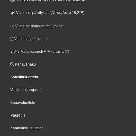
Viimeiset päivitykset (News, Astra 19,2°E)
[+] Viimeiset lisäykset/muutokset
[-] Viimeiset poistuneet
Väliaikaisesti FTA kanavia (7)
Kanavahaku
Satelliittiluettelo
Vastaanottoraportit
Kanavaluettelo
Paketit
()
Kanavahautausmaa