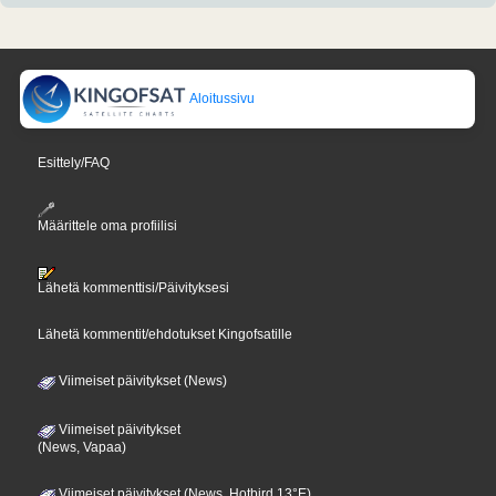
Aloitussivu
Esittely/FAQ
Määrittele oma profiilisi
Lähetä kommenttisi/Päivityksesi
Lähetä kommentit/ehdotukset Kingofsatille
Viimeiset päivitykset (News)
Viimeiset päivitykset
(News, Vapaa)
Viimeiset päivitykset (News, Hotbird 13°E)