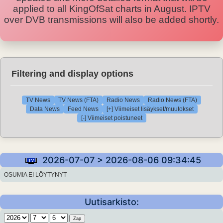
applied to all KingOfSat charts in August. IPTV
over DVB transmissions will also be added shortly.
Filtering and display options
TV News
TV News (FTA)
Radio News
Radio News (FTA)
Data News
Feed News
[+] Viimeiset lisäykset/muutokset
[-] Viimeiset poistuneet
2026-07-07 > 2026-08-06 09:34:45
OSUMIA EI LÖYTYNYT
Uutisarkisto: