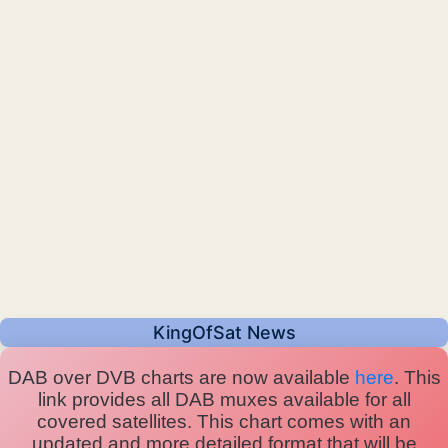
KingOfSat News
DAB over DVB charts are now available
here
. This
link provides all DAB muxes available for all
covered satellites. This chart comes with an
updated and more detailed format that will be