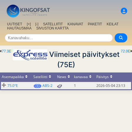
UUTISET
[+]
[-]
SATELLIITIT
KANAVAT
PAKETIT
KEILAT
HAUTAUSMAA
SIVUSTON KARTTA
77.3E
72.0E
Viimeiset päivitykset
(75E)
Asemapaikka
Satelliitti
News
kanavaa
Päivitys
75.0°E
ABS-2
1
2026-05-04 23:13