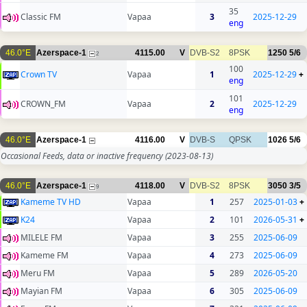
35
Classic FM
Vapaa
3
2025-12-29
eng
46.0°E
Azerspace-1
4115.00
V
DVB-S2
8PSK
1250
5/6
2
100
Crown TV
Vapaa
1
2025-12-29
+
eng
101
CROWN_FM
Vapaa
2
2025-12-29
eng
46.0°E
Azerspace-1
4116.00
V
DVB-S
QPSK
1026
5/6
Occasional Feeds, data or inactive frequency
(2023-08-13)
46.0°E
Azerspace-1
4118.00
V
DVB-S2
8PSK
3050
3/5
9
Kameme TV HD
Vapaa
1
257
2025-01-03
+
K24
Vapaa
2
101
2026-05-31
+
MILELE FM
Vapaa
3
255
2025-06-09
Kameme FM
Vapaa
4
273
2025-06-09
Meru FM
Vapaa
5
289
2026-05-20
Mayian FM
Vapaa
6
305
2025-06-09