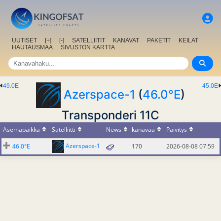
UUTISET
[+]
[-]
SATELLIITIT
KANAVAT
PAKETIT
KEILAT
HAUTAUSMAA
SIVUSTON KARTTA
49.0E
45.0E
Azerspace-1
(
46.0°E
)
Transponderi 11C
Asemapaikka
Satelliitti
News
kanavaa
Päivitys
Azerspace-1
46.0°E
170
2026-08-08 07:59