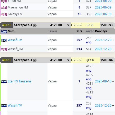
Emoo FM
Vapaa
7
321
2025-06-09
Msenangu FM
Vapaa
8
337
2025-06-09
Galaxy FM
Vapaa
10
369
2025-06-09
46.0°E
Azerspace-1
4120.00
V
DVB-S2
8PSK
1500
2/3
2
Nimi
Salaus
SID
Audio
Päivitys
258
Wasafi TV
Vapaa
257
2025-12-29
+
eng
Wasafi_FM
Vapaa
513
514
2025-12-29
46.0°E
Azerspace-1
4123.00
V
DVB-S2
QPSK
1500
3/4
4
4195
eng
4209
eng
Star TV Tanzania
Vapaa
1
2025-09-15
+
4211
eng
4213
eng
258
Wasafi TV
Vapaa
257
2025-12-20
+
eng
4114