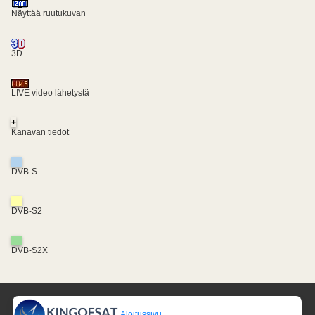
Näyttää ruutukuvan
3D
LIVE video lähetystä
+
Kanavan tiedot
DVB-S
DVB-S2
DVB-S2X
Aloitussivu