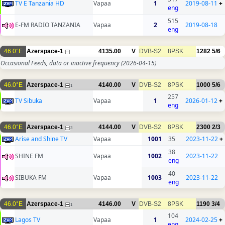
TV E Tanzania HD
Vapaa
1
2019-08-11
+
eng
515
E-FM RADIO TANZANIA
Vapaa
2
2019-08-18
eng
46.0°E
Azerspace-1
4135.00
V
DVB-S2
8PSK
1282
5/6
Occasional Feeds, data or inactive frequency
(2026-04-15)
46.0°E
Azerspace-1
4140.00
V
DVB-S2
8PSK
1000
5/6
1
257
TV Sibuka
Vapaa
1
2026-01-12
+
eng
46.0°E
Azerspace-1
4144.00
V
DVB-S2
8PSK
2300
2/3
3
Arise and Shine TV
Vapaa
1001
35
2023-11-22
+
38
SHINE FM
Vapaa
1002
2023-11-22
eng
40
SIBUKA FM
Vapaa
1003
2023-11-22
eng
46.0°E
Azerspace-1
4146.00
V
DVB-S2
8PSK
1190
3/4
1
104
Lagos TV
Vapaa
1
2024-02-25
+
eng