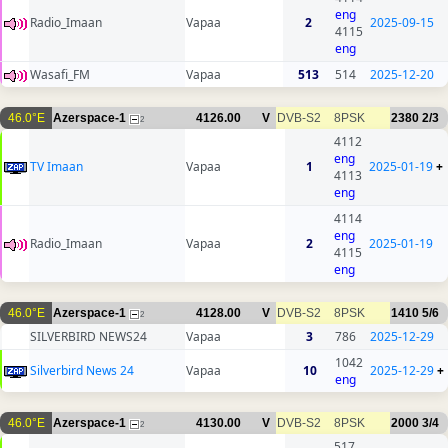
eng
Radio_Imaan
Vapaa
2
2025-09-15
4115
eng
Wasafi_FM
Vapaa
513
514
2025-12-20
46.0°E
Azerspace-1
4126.00
V
DVB-S2
8PSK
2380
2/3
2
4112
eng
TV Imaan
Vapaa
1
2025-01-19
+
4113
eng
4114
eng
Radio_Imaan
Vapaa
2
2025-01-19
4115
eng
46.0°E
Azerspace-1
4128.00
V
DVB-S2
8PSK
1410
5/6
2
SILVERBIRD NEWS24
Vapaa
3
786
2025-12-29
1042
Silverbird News 24
Vapaa
10
2025-12-29
+
eng
46.0°E
Azerspace-1
4130.00
V
DVB-S2
8PSK
2000
3/4
2
517