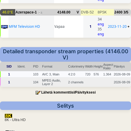
46.0°E
Azerspace-1
4148.00
V
DVB-S2
8PSK
2400
3/5
1
34
eng
MFM Television HD
Vapaa
1
2023-11-20
+
35
eng
Detailed transponder stream properties (4146.00
V)
Aspect
SID
Ident.
PID
Format
Colorimetry
Width
Height
Päivitys
Ratio
1
103
AVC 3, Main
4:2:0
720
576
1.364
2026-08-09
MPEG Audio,
1
104
2 channels
2026-08-09
Layer 2
Lähetä kommenttisi/Päivityksesi
Selitys
8K - Ultra HD