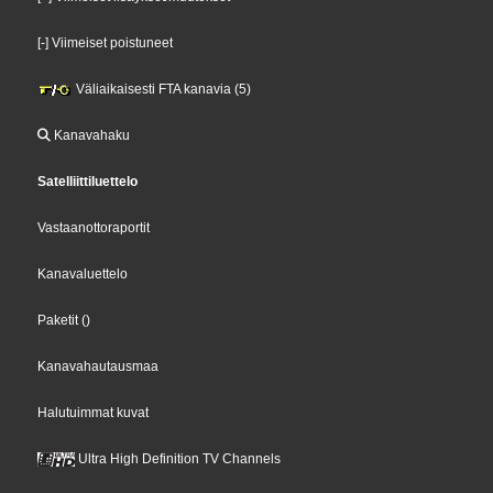
[-] Viimeiset poistuneet
Väliaikaisesti FTA kanavia (5)
Kanavahaku
Satelliittiluettelo
Vastaanottoraportit
Kanavaluettelo
Paketit
()
Kanavahautausmaa
Halutuimmat kuvat
Ultra High Definition TV Channels