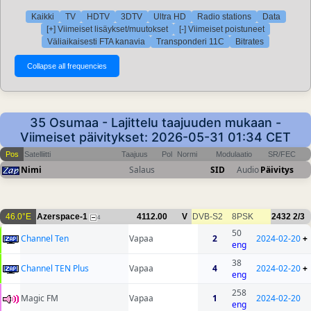
Kaikki
TV
HDTV
3DTV
Ultra HD
Radio stations
Data
[+] Viimeiset lisäykset/muutokset
[-] Viimeiset poistuneet
Väliaikaisesti FTA kanavia
Transponderi 11C
Bitrates
35 Osumaa - Lajittelu taajuuden mukaan -
Viimeiset päivitykset: 2026-05-31 01:34 CET
Pos
Satelliitti
Taajuus
Pol
Normi
Modulaatio
SR/FEC
Nimi
Salaus
SID
Audio
Päivitys
46.0°E
Azerspace-1
4112.00
V
DVB-S2
8PSK
2432
2/3
4
50
Channel Ten
Vapaa
2
2024-02-20
+
eng
38
Channel TEN Plus
Vapaa
4
2024-02-20
+
eng
258
Magic FM
Vapaa
1
2024-02-20
eng