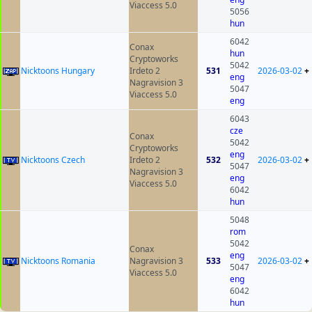
Viaccess 5.0
5056
hun
6042
Conax
hun
Cryptoworks
5042
Nicktoons Hungary
Irdeto 2
531
2026-03-02
+
eng
Nagravision 3
5047
Viaccess 5.0
eng
6043
cze
Conax
5042
Cryptoworks
eng
Nicktoons Czech
Irdeto 2
532
2026-03-02
+
5047
Nagravision 3
eng
Viaccess 5.0
6042
hun
5048
rom
5042
Conax
eng
Nicktoons Romania
Nagravision 3
533
2026-03-02
+
5047
Viaccess 5.0
eng
6042
hun