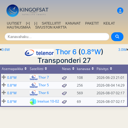
UUTISET
[+]
[-]
SATELLIITIT
KANAVAT
PAKETIT
KEILAT
HAUTAUSMAA
SIVUSTON KARTTA
0.6W
Thor 6
(
0.8°W
)
3.0W
Transponderi 27
Asemapaikka
Satelliitti
News
kanavaa
Päivitys
Thor 7
0.8°W
108
2026-06-23 21:01
Thor 5
0.8°W
256
2026-08-04 14:29
Thor 6
0.8°W
569
2026-08-07 02:17
Intelsat 10-02
0.8°W
69
2026-08-07 02:17