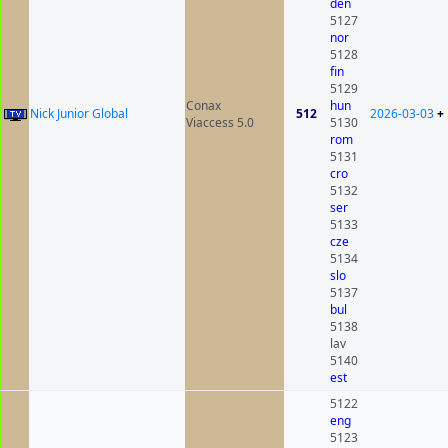
den
5127
nor
5128
fin
5129
Conax
hun
Nick Junior Global
512
2026-03-03
+
Viaccess 5.0
5130
rom
5131
cro
5132
ser
5133
cze
5134
slo
5137
bul
5138
lav
5140
est
5122
eng
5123