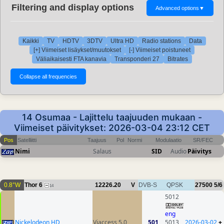
Filtering and display options
Advanced options
▼
Kaikki
TV
HDTV
3DTV
Ultra HD
Radio stations
Data
[+] Viimeiset lisäykset/muutokset
[-] Viimeiset poistuneet
Väliaikaisesti FTA kanavia
Transponderi 27
Bitrates
14 Osumaa - Lajittelu taajuuden mukaan -
Viimeiset päivitykset: 2026-03-04 23:12 CET
Pos
Satelliitti
Taajuus
Pol
Normi
Modulaatio
SR/FEC
Nimi
Salaus
SID
Audio
Päivitys
0.8°W
Thor 6
12226.20
V
DVB-S
QPSK
27500
5/6
14
5012
eng
Nickelodeon HD
Viaccess 5.0
501
5013
2026-03-02
+