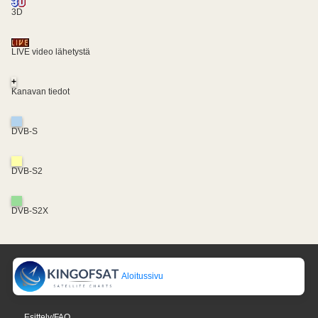
3D
LIVE video lähetystä
+
Kanavan tiedot
DVB-S
DVB-S2
DVB-S2X
Aloitussivu
Esittely/FAQ