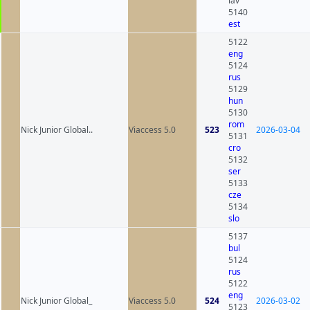
lav
5140
est
5122
eng
5124
rus
5129
hun
5130
rom
Nick Junior Global..
Viaccess 5.0
523
2026-03-04
5131
cro
5132
ser
5133
cze
5134
slo
5137
bul
5124
rus
5122
eng
Nick Junior Global_
Viaccess 5.0
524
2026-03-02
5123