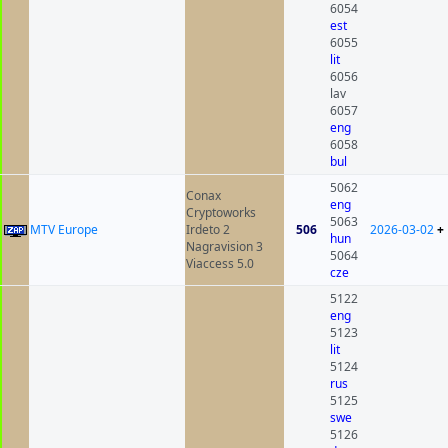
6054
est
6055
lit
6056
lav
6057
eng
6058
bul
5062
Conax
eng
Cryptoworks
5063
MTV Europe
Irdeto 2
506
2026-03-02
+
hun
Nagravision 3
5064
Viaccess 5.0
cze
5122
eng
5123
lit
5124
rus
5125
swe
5126