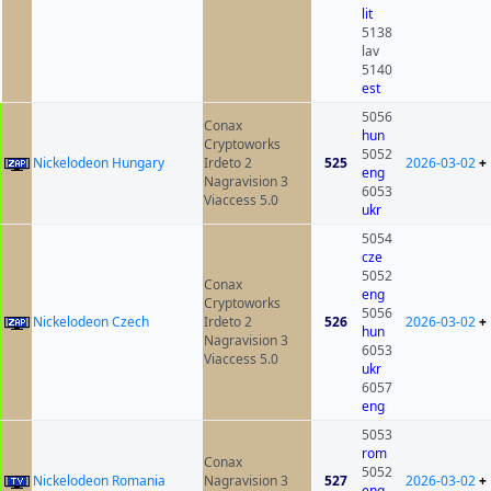
lit
5138
lav
5140
est
5056
Conax
hun
Cryptoworks
5052
Nickelodeon Hungary
Irdeto 2
525
2026-03-02
+
eng
Nagravision 3
6053
Viaccess 5.0
ukr
5054
cze
5052
Conax
eng
Cryptoworks
5056
Nickelodeon Czech
Irdeto 2
526
2026-03-02
+
hun
Nagravision 3
6053
Viaccess 5.0
ukr
6057
eng
5053
rom
Conax
5052
Nickelodeon Romania
Nagravision 3
527
2026-03-02
+
eng