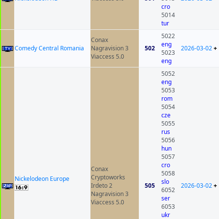
cro
5014
tur
5022
Conax
eng
Comedy Central Romania
Nagravision 3
502
2026-03-02
+
5023
Viaccess 5.0
eng
5052
eng
5053
rom
5054
cze
5055
rus
5056
hun
5057
cro
Conax
5058
Cryptoworks
Nickelodeon Europe
slo
Irdeto 2
505
2026-03-02
+
6052
Nagravision 3
ser
Viaccess 5.0
6053
ukr