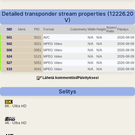
Detailed transponder stream properties (12226.20
V)
Aspect
SID
Ident.
PID
Format
Colorimetry
Width
Height
Päivitys
Ratio
501
5011
AVC
N/A
N/A
2026-08-09
502
5021
MPEG Video
N/A
N/A
2026-08-09
506
5061
MPEG Video
N/A
N/A
2026-08-09
524
5121
MPEG Video
N/A
N/A
2026-08-09
527
5051
MPEG Video
N/A
N/A
2026-08-09
533
5041
MPEG Video
N/A
N/A
2026-08-09
Lähetä kommenttisi/Päivityksesi
Selitys
8K - Ultra HD
4K - Ultra HD