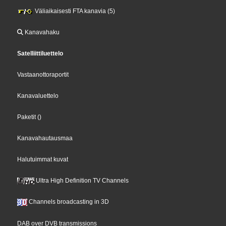
Väliaikaisesti FTA kanavia (5)
Kanavahaku
Satelliittiluettelo
Vastaanottoraportit
Kanavaluettelo
Paketit
()
Kanavahautausmaa
Halutuimmat kuvat
Ultra High Definition TV Channels
Channels broadcasting in 3D
DAB over DVB transmissions