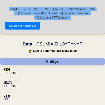
Kaikki
TV
HDTV
3DTV
Ultra HD
Radio stations
Data
[+] Viimeiset lisäykset/muutokset
[-] Viimeiset poistuneet
Väliaikaisesti FTA kanavia
Data - OSUMIA EI LÖYTYNYT
Lähetä kommenttisi/Päivityksesi
Selitys
8K - Ultra HD
4K - Ultra HD
HD