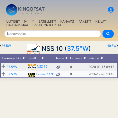
UUTISET
[+]
[-]
SATELLIITIT
KANAVAT
PAKETIT
KEILAT
HAUTAUSMAA
SIVUSTON KARTTA
36.5W
40.5W
NSS 10 (
37.5°W
)
Asemapaikka
Satelliitti
News
kanavaa
Päivitys
NSS 10
37.5°W
0
2020-03-15 09:13
37.5°W
Telstar 11N
0
2016-12-20 13:43