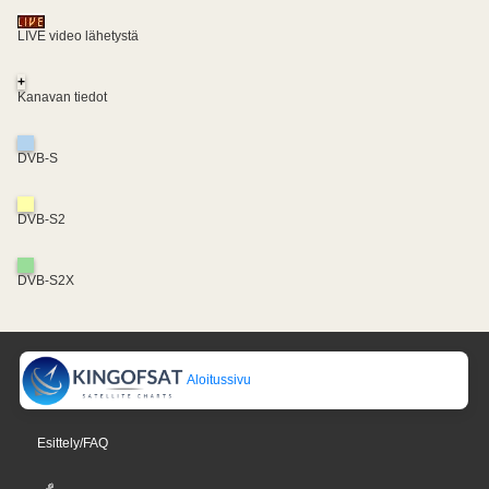
LIVE video lähetystä
+
Kanavan tiedot
DVB-S
DVB-S2
DVB-S2X
Aloitussivu
Esittely/FAQ