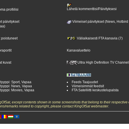
Lähetä kommenttisi/Päivityksesi
ma profiilisi
t päivitykset
Viimeiset päivitykset (News, Hotbird
paa)
t poistuneet
Väliaikaisesti FTA kanavia (7)
raportit
Kanavaluettelo
t kuvat
Ultra High Definition TV Channel
tyyppi: Sport, Vapaa
Feeds Taajuudet
tyyppi: News, Vapaa
Viimeisimmät feedsit
tyyppi: Movies, Vapaa
FTA Satelliitti keskustelupalsta
ngOfSat, except contents shown in some screenshots that belong to their respective 
ons/remarks related to copyright, please contact KingOfSat webmaster.