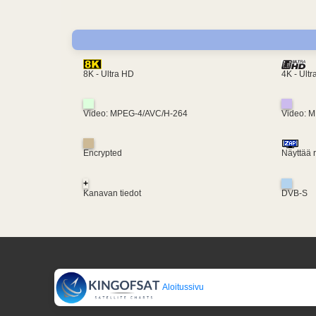
4K - Ult
8K - Ultra HD
Video: MPEG-4/AVC/H-264
Video: 
Encrypted
Näyttää 
+
Kanavan tiedot
DVB-S
Aloitussivu