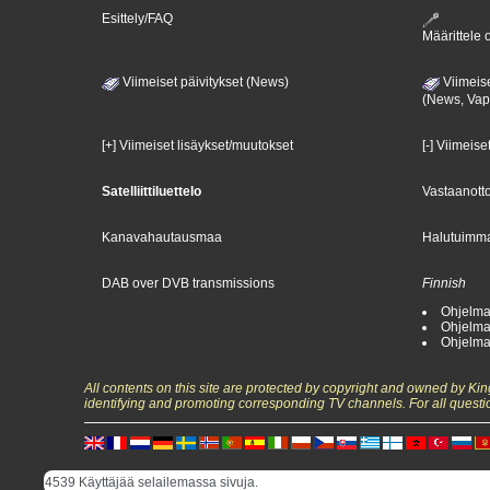
Esittely/FAQ
Määrittele o
Viimeiset päivitykset (News)
Viimeise
(News, Va
[+] Viimeiset lisäykset/muutokset
[-] Viimeise
Satelliittiluettelo
Vastaanotto
Kanavahautausmaa
Halutuimma
DAB over DVB transmissions
Finnish
Ohjelma
Ohjelma
Ohjelma
All contents on this site are protected by copyright and owned by Ki
identifying and promoting corresponding TV channels. For all questi
4539 Käyttäjää selailemassa sivuja.