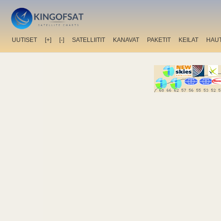
UUTISET
[+]
[-]
SATELLIITIT
KANAVAT
PAKETIT
KEILAT
HAU