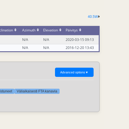
40.5W
lination
Azimuth
Elevation
Päivitys
N/A
N/A
2020-03-15 09:13
N/A
N/A
2016-12-20 13:43
Advanced options
▼
oistuneet
Väliaikaisesti FTA kanavia