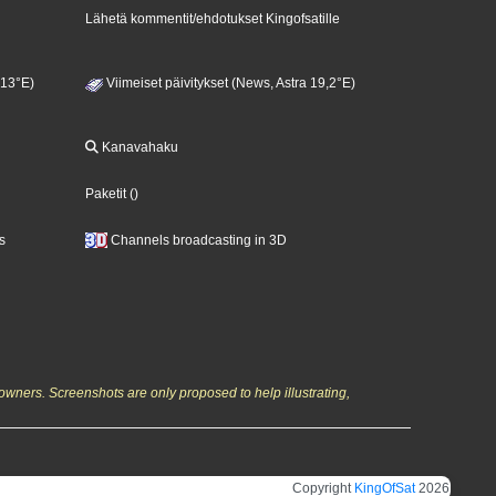
Lähetä kommentit/ehdotukset Kingofsatille
 13°E)
Viimeiset päivitykset (News, Astra 19,2°E)
Kanavahaku
Paketit
()
s
Channels broadcasting in 3D
owners. Screenshots are only proposed to help illustrating,
Copyright
KingOfSat
2026