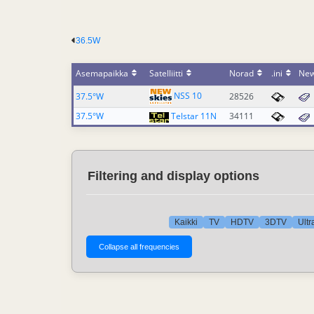
36.5W
Asemapaikka
Satelliitti
Norad
.ini
Ne
NSS 10
37.5°W
28526
37.5°W
Telstar 11N
34111
Filtering and display options
Kaikki
TV
HDTV
3DTV
Ult