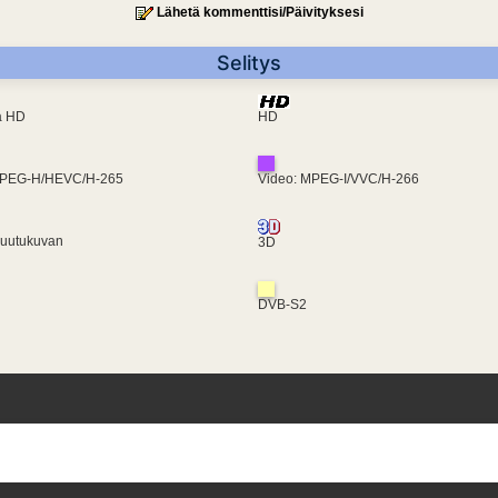
Lähetä kommenttisi/Päivityksesi
Selitys
ra HD
HD
MPEG-H/HEVC/H-265
Video: MPEG-I/VVC/H-266
ruutukuvan
3D
DVB-S2