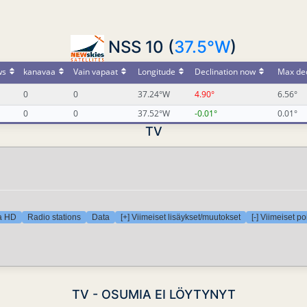
NSS 10 (
37.5°W
)
ws
kanavaa
Vain vapaat
Longitude
Declination now
Max dec
0
0
37.24°W
4.90°
6.56°
0
0
37.52°W
-0.01°
0.01°
TV
ra HD
Radio stations
Data
[+] Viimeiset lisäykset/muutokset
[-] Viimeiset p
TV - OSUMIA EI LÖYTYNYT