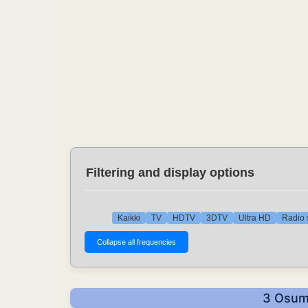
Filtering and display options
Kaikki
TV
HDTV
3DTV
Ultra HD
Radio 
3 Osuma