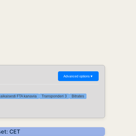
Advanced options
▼
iaikaisesti FTA kanavia
Transponderi 3
Bitrates
set: CET