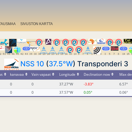
TAUSMAA
SIVUSTON KARTTA
NSS 10
(
37.5°W
) Transponderi 3
ws
kanavaa
Vain vapaat
Longitude
Declination now
Max dec
0
0
37.27°W
-3.83°
6.57°
0
0
37.57°W
0.05°
0.06°