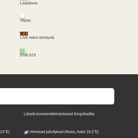
Laajakuva
Vapaa
LIVE video lähetystä
DVB-S2X
Lähetä kommentit/ehdotukset Kingofsatille
 13°E)
Viimeiset päivitykset (News, Astra 19,2°E)