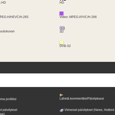
ra HD
HD
MPEG-H/HEVC/H-265
Video: MPEG-I/VVC/H-266
ruutukuvan
3D
DVB-S2
Lähetä kommenttisi/Päivityksesi
ma profiilisi
t päivitykset
Viimeiset päivitykset (News, Hotbird
paa)