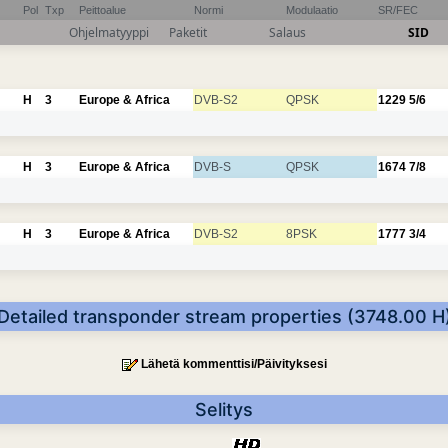
Pol
Txp
Peittoalue
Normi
Modulaatio
SR/FEC
Ohjelmatyyppi
Paketit
Salaus
SID
H
3
Europe & Africa
DVB-S2
QPSK
1229
5/6
H
3
Europe & Africa
DVB-S
QPSK
1674
7/8
H
3
Europe & Africa
DVB-S2
8PSK
1777
3/4
Detailed transponder stream properties (3748.00 H
Lähetä kommenttisi/Päivityksesi
Selitys