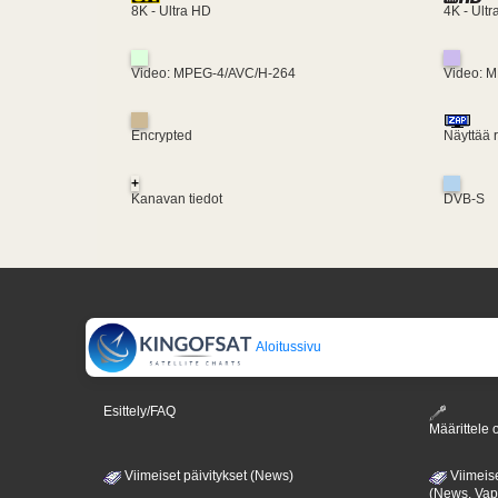
4K - Ult
8K - Ultra HD
Video: MPEG-4/AVC/H-264
Video: 
Encrypted
Näyttää 
+
Kanavan tiedot
DVB-S
Aloitussivu
Esittely/FAQ
Määrittele o
Viimeiset päivitykset (News)
Viimeise
(News, Va