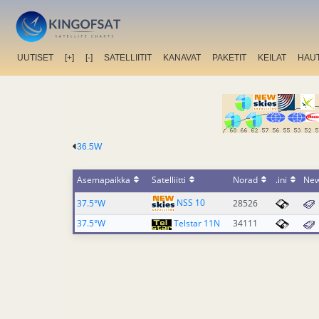
UUTISET
[+]
[-]
SATELLIITIT
KANAVAT
PAKETIT
KEILAT
HAU
36.5W
Asemapaikka
Satelliitti
Norad
.ini
Ne
NSS 10
37.5°W
28526
37.5°W
Telstar 11N
34111