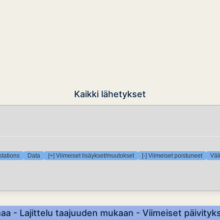
Kaikki lähetykset
stations
Data
[+] Viimeiset lisäykset/muutokset
[-] Viimeiset poistuneet
Väl
a - Lajittelu taajuuden mukaan - Viimeiset päivityk