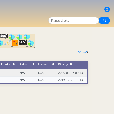
40.5W
lination
Azimuth
Elevation
Päivitys
N/A
N/A
2020-03-15 09:13
N/A
N/A
2016-12-20 13:43