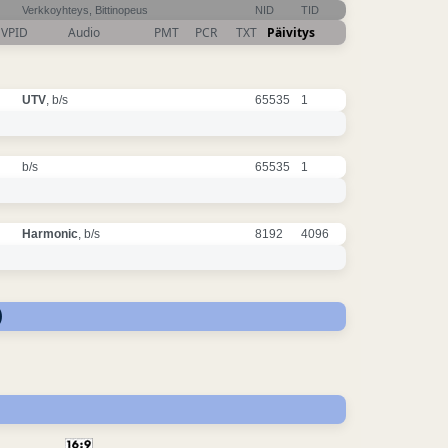
Verkkoyhteys, Bittinopeus
NID
TID
VPID
Audio
PMT
PCR
TXT
Päivitys
UTV
, b/s
65535
1
b/s
65535
1
Harmonic
, b/s
8192
4096
)