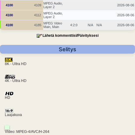
MPEG Audio,
4100
4109
2026-08-06
Layer 2
MPEG Audio,
4100
4112
2026-08-06
Layer 2
MPEG Video
4100
4185
4:2:0
N/A
N/A
2026-08-06
Main, Main
Lähetä kommenttisi/Päivityksesi
Selitys
8K - Ultra HD
4K - Ultra HD
HD
Laajakuva
Video: MPEG-4/AVC/H-264