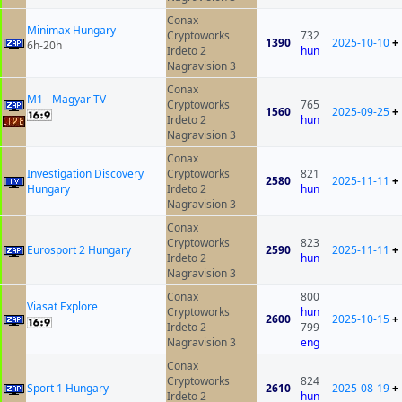
Conax
Minimax Hungary
Cryptoworks
732
1390
2025-10-10
+
6h-20h
Irdeto 2
hun
Nagravision 3
Conax
M1 - Magyar TV
Cryptoworks
765
1560
2025-09-25
+
Irdeto 2
hun
Nagravision 3
Conax
Investigation Discovery
Cryptoworks
821
2580
2025-11-11
+
Hungary
Irdeto 2
hun
Nagravision 3
Conax
Cryptoworks
823
Eurosport 2 Hungary
2590
2025-11-11
+
Irdeto 2
hun
Nagravision 3
Conax
800
Viasat Explore
Cryptoworks
hun
2600
2025-10-15
+
Irdeto 2
799
Nagravision 3
eng
Conax
Cryptoworks
824
Sport 1 Hungary
2610
2025-08-19
+
Irdeto 2
hun