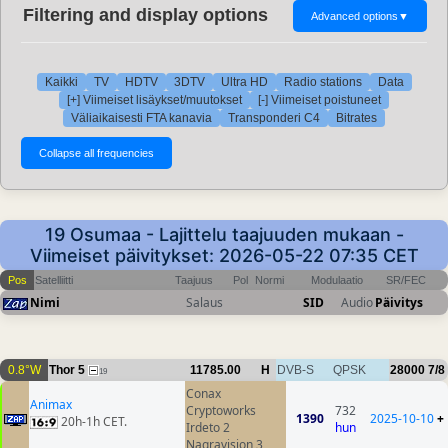
Filtering and display options
Advanced options
▼
Kaikki
TV
HDTV
3DTV
Ultra HD
Radio stations
Data
[+] Viimeiset lisäykset/muutokset
[-] Viimeiset poistuneet
Väliaikaisesti FTA kanavia
Transponderi C4
Bitrates
19 Osumaa - Lajittelu taajuuden mukaan -
Viimeiset päivitykset: 2026-05-22 07:35 CET
Pos
Satelliitti
Taajuus
Pol
Normi
Modulaatio
SR/FEC
Nimi
Salaus
SID
Audio
Päivitys
0.8°W
Thor 5
11785.00
H
DVB-S
QPSK
28000
7/8
19
Conax
Animax
Cryptoworks
732
1390
2025-10-10
+
20h-1h CET.
Irdeto 2
hun
Nagravision 3