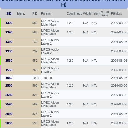
H)
Aspect
SID
Ident.
PID
Format
Colorimetry
Width
Height
Päivitys
Ratio
MPEG Video
1390
582
4:2:0
N/A
N/A
2026-08-06
Main, Main
MPEG Video
1390
582
4:2:0
N/A
N/A
2026-08-06
Main, Main
MPEG Audio,
1390
732
2026-08-06
Layer 2
MPEG Audio,
1390
732
2026-08-06
Layer 2
MPEG Video
1560
557
4:2:0
N/A
N/A
2026-08-06
Main, Main
MPEG Audio,
1560
765
2026-08-06
Layer 2
1560
1004
Teletext
2026-08-06
MPEG Video
2580
588
4:2:0
N/A
N/A
2026-08-06
Main, Main
MPEG Audio,
2580
821
2026-08-06
Layer 2
MPEG Video
2590
589
4:2:0
N/A
N/A
2026-08-06
Main, Main
MPEG Audio,
2590
823
2026-08-06
Layer 2
MPEG Video
2600
590
4:2:0
N/A
N/A
2026-08-06
Main, Main