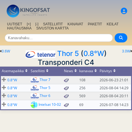
UUTISET
[+]
[-]
SATELLIITIT
KANAVAT
PAKETIT
KEILAT
HAUTAUSMAA
SIVUSTON KARTTA
0.6W
Thor 5
(
0.8°W
)
3.0W
Transponderi C4
Asemapaikka
Satelliitti
News
kanavaa
Päivitys
Thor 7
0.8°W
108
2026-06-23 21:01
Thor 5
0.8°W
256
2026-08-04 14:29
Thor 6
0.8°W
569
2026-08-04 20:11
Intelsat 10-02
0.8°W
69
2026-07-08 14:23