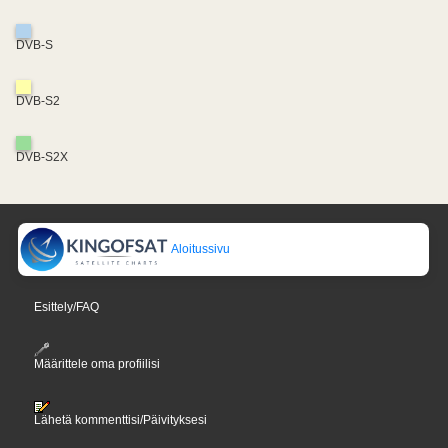
DVB-S
DVB-S2
DVB-S2X
Aloitussivu
Esittely/FAQ
Määrittele oma profiilisi
Lähetä kommenttisi/Päivityksesi