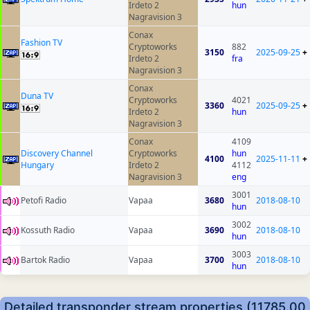
Irdeto 2
hun
Nagravision 3
Conax
Fashion TV
Cryptoworks
882
3150
2025-09-25
+
Irdeto 2
fra
Nagravision 3
Conax
Duna TV
Cryptoworks
4021
3360
2025-09-25
+
Irdeto 2
hun
Nagravision 3
Conax
4109
Discovery Channel
Cryptoworks
hun
4100
2025-11-11
+
Hungary
Irdeto 2
4112
Nagravision 3
eng
3001
Petofi Radio
Vapaa
3680
2018-08-10
hun
3002
Kossuth Radio
Vapaa
3690
2018-08-10
hun
3003
Bartok Radio
Vapaa
3700
2018-08-10
hun
Detailed transponder stream properties (11785.00